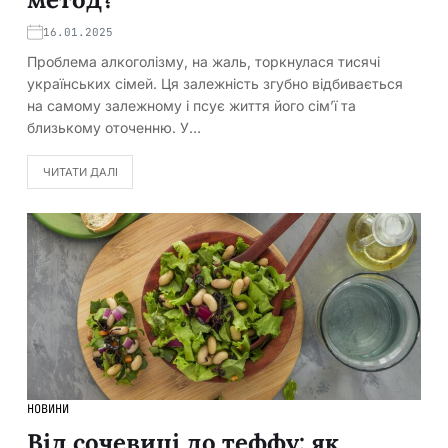
16.01.2025
Проблема алкоголізму, на жаль, торкнулася тисячі
українських сімей. Ця залежність згубно відбивається
на самому залежному і псує життя його сім’ї та
близькому оточенню. У…
ЧИТАТИ ДАЛІ
НОВИНИ
Від сочевиці до теффу: як