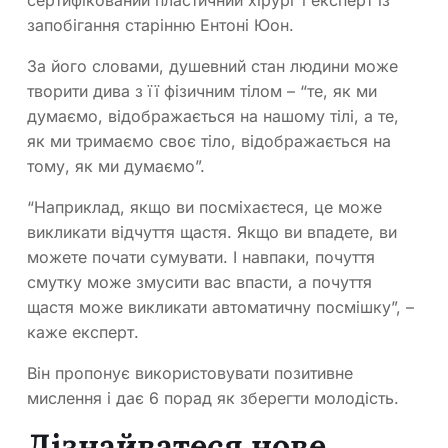
сертифікований пластичний хірург і експерт із
запобігання старінню Ентоні Юон.
За його словами, душевний стан людини може
творити дива з її фізичним тілом – “те, як ми
думаємо, відображається на нашому тілі, а те,
як ми тримаємо своє тіло, відображається на
тому, як ми думаємо”.
“Наприклад, якщо ви посміхаєтеся, це може
викликати відчуття щастя. Якщо ви впадете, ви
можете почати сумувати. І навпаки, почуття
смутку може змусити вас впасти, а почуття
щастя може викликати автоматичну посмішку”, –
каже експерт.
Він пропонує використовувати позитивне
мислення і дає 6 порад як зберегти молодість.
Дізнайватеся нове