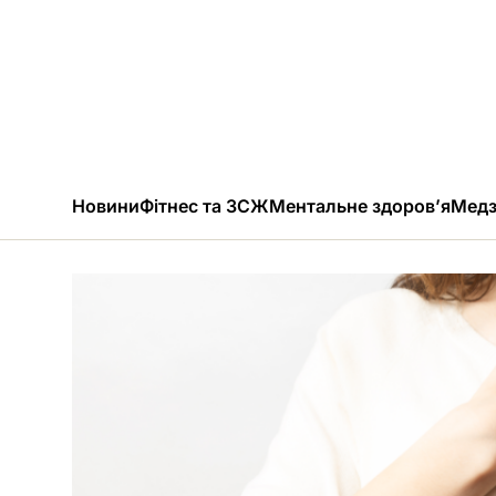
Новини
Фітнес та ЗСЖ
Ментальне здоров’я
Медз