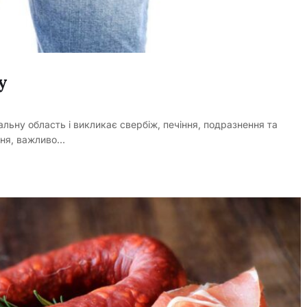
у
альну область і викликає свербіж, печіння, подразнення та
ння, важливо…