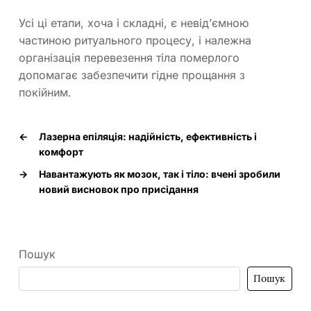
Усі ці етапи, хоча і складні, є невід’ємною
частиною ритуального процесу, і належна
організація перевезення тіла померлого
допомагає забезпечити гідне прощання з
покійним.
←
Лазерна епіляція: надійність, ефективність і
комфорт
→
Навантажують як мозок, так і тіло: вчені зробили
новий висновок про присідання
Пошук
Пошук