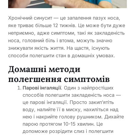
Хронічний синусит — це запалення пазух носа,
яке триває більше 12 тижнів. Це може бути дуже
неприємно, адже симптоми, такі як закладеність
носа, головний біль і втома, можуть значно
знижувати якість життя. На щастя, існують
способи полегшити стан в домашніх умовах.
Домашні методи
полегшення симптомів
Парові інгаляції
. Один з найпростіших
способів полегшити закладеність носа —
це парові інгаляції. Просто закип’ятіть
воду, налийте її в миску, нахиліться над
нею і накрийте голову рушником. Дихайте
парою протягом 10-15 хвилин. Це
допоможе розрідити слиз і полегшити