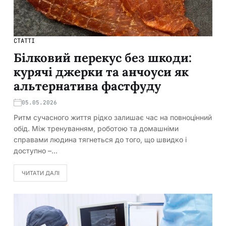
СТАТТІ
Бiлковий перекус без шкоди:
курячi джерки та анчоуси як
альтернатива фастфуду
05.05.2026
Ритм сучасного життя рiдко залишає час на повноцiнний
обiд. Мiж тренуванням, роботою та домашнiми
справами людина тягнеться до того, що швидко i
доступно –…
ЧИТАТИ ДАЛІ