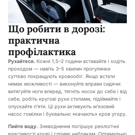
Що робити в дорозі:
практична
профілактика
Рухайтеся.
Кожні 1,5–2 години вставайте і ходіть
проходом — навіть 3–5 хвилин прогулянки
суттєво покращують кровообіг. Якщо встати
немає можливості — виконуйте вправи сидячи:
витягуйте ноги вперед, тягніть носок до себе і від
себе, робіть кругові рухи стопами, підіймайте і
опускайте п’яти. Ці рухи активують м’язовий
насос гомілки і буквально «качають» кров угору.
Пийте воду.
Зневоднення погіршує реологічні
властивості крові і сприяє набрякам. Оптимально