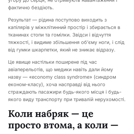
угору до серця, не отримують навантаження і
фактично бездіють.
Результат — рідина поступово виходить з
капілярів у міжклітинний простір і збирається в
тканинах стопи та гомілки. Звідси і відчуття
тяжкості, і видиме збільшення об’єму ноги, і слід
від гумки шкарпетки, який не зникає відразу.
Це явище настільки поширене під час
авіаперельотів, що медики навіть дали йому
назву — «economy class syndrome» (синдром
економ-класу), хоча насправді від нього
страждають пасажири будь-якого місця і будь-
якого виду транспорту при тривалій нерухомості.
Коли набряк — це
просто втома, а коли —