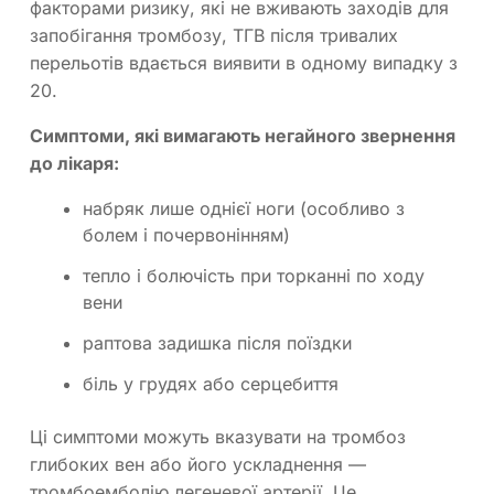
факторами ризику, які не вживають заходів для
запобігання тромбозу, ТГВ після тривалих
перельотів вдається виявити в одному випадку з
20.
Симптоми, які вимагають негайного звернення
до лікаря:
набряк лише однієї ноги (особливо з
болем і почервонінням)
тепло і болючість при торканні по ходу
вени
раптова задишка після поїздки
біль у грудях або серцебиття
Ці симптоми можуть вказувати на тромбоз
глибоких вен або його ускладнення —
тромбоемболію легеневої артерії. Це