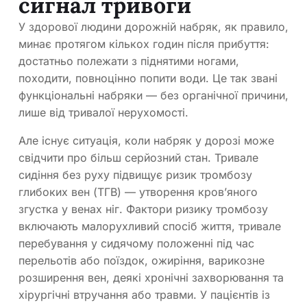
сигнал тривоги
У здорової людини дорожній набряк, як правило,
минає протягом кількох годин після прибуття:
достатньо полежати з піднятими ногами,
походити, повноцінно попити води. Це так звані
функціональні набряки — без органічної причини,
лише від тривалої нерухомості.
Але існує ситуація, коли набряк у дорозі може
свідчити про більш серйозний стан. Тривале
сидіння без руху підвищує ризик тромбозу
глибоких вен (ТГВ) — утворення кров’яного
згустка у венах ніг. Фактори ризику тромбозу
включають малорухливий спосіб життя, тривале
перебування у сидячому положенні під час
перельотів або поїздок, ожиріння, варикозне
розширення вен, деякі хронічні захворювання та
хірургічні втручання або травми. У пацієнтів із