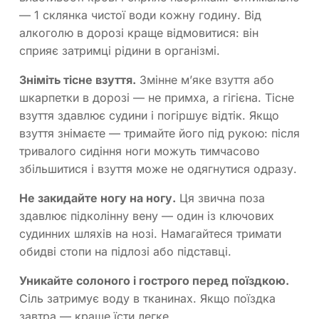
— 1 склянка чистої води кожну годину. Від
алкоголю в дорозі краще відмовитися: він
сприяє затримці рідини в організмі.
Зніміть тісне взуття.
Змінне м’яке взуття або
шкарпетки в дорозі — не примха, а гігієна. Тісне
взуття здавлює судини і погіршує відтік. Якщо
взуття знімаєте — тримайте його під рукою: після
тривалого сидіння ноги можуть тимчасово
збільшитися і взуття може не одягнутися одразу.
Не закидайте ногу на ногу.
Ця звична поза
здавлює підколінну вену — один із ключових
судинних шляхів на нозі. Намагайтеся тримати
обидві стопи на підлозі або підставці.
Уникайте солоного і гострого перед поїздкою.
Сіль затримує воду в тканинах. Якщо поїздка
завтра — краще їсти легке.