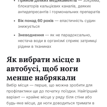
Прийом деяких медикаментів
— зокрема,
блокаторів кальцієвих каналів, деяких
антидепресантів і гормональних препаратів
Вік понад 60 років
— еластичність судин
знижується
Зневоднення
— як не парадоксально,
нестача води в організмі сприяє затримці
рідини в тканинах
Як вибрати місце в
автобусі, щоб ноги
менше набрякали
Вибір місця — перше, що можна зробити для
профілактики ще до початку поїздки. Найгірший
варіант — крайнє місце у ряду біля стіни або
будь-яке місце, де ноги доводиться тримати в