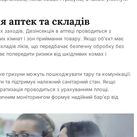
 аптек та складів
 заходів. Дезінсекція в аптеці проводиться з
их кімнат і зон приймання товару. Якщо об’єкт має
складів ліків, що передбачає безпечну обробку без
ає попередити ризики від шкідливих комах і
же гризуни можуть пошкоджувати тару та комунікації.
ти та підтримує належний санітарний стан. Якщо
ратизація проводиться з урахуванням площі.
тичним моніторингом формує надійний бар’єр від