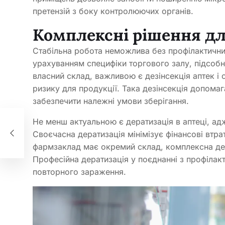
претензій з боку контролюючих органів.
Комплексні рішення для
Стабільна робота неможлива без профілактичних
урахуванням специфіки торгового залу, підсобн
власний склад, важливою є дезінсекція аптек і 
ризику для продукції. Така дезінсекція допомаг
забезпечити належні умови зберігання.
Не менш актуальною є дератизація в аптеці, ад
Своєчасна дератизація мінімізує фінансові втра
фармзаклад має окремий склад, комплексна де
Професійна дератизація у поєднанні з профілак
повторного зараження.