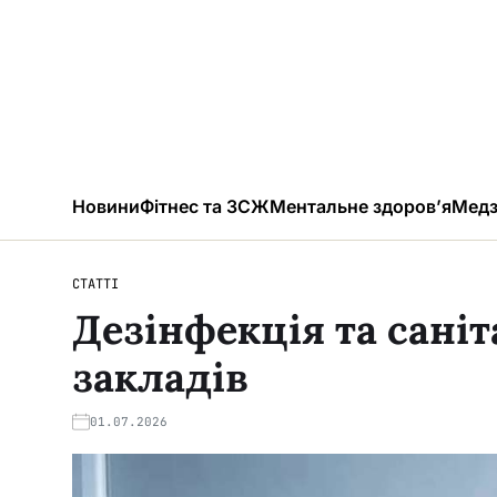
Новини
Фітнес та ЗСЖ
Ментальне здоров’я
Медз
СТАТТІ
Дезінфекція та сані
закладів
01.07.2026