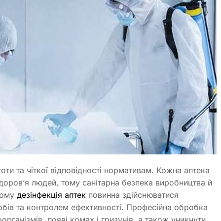
ти та чіткої відповідності нормативам. Кожна аптека
доров’я людей, тому санітарна безпека виробництва й
тому
дезінфекція аптек
повинна здійснюватися
обів та контролем ефективності. Професійна обробка
рганізмів, появі комах і гризунів, а також уникнути