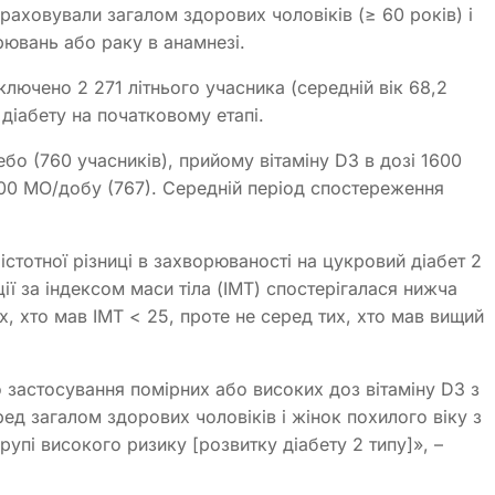
араховували загалом здорових чоловіків (≥ 60 років) і
рювань або раку в анамнезі.
ключено 2 271 літнього учасника (середній вік 68,2
діабету на початковому етапі.
бо (760 учасників), прийому вітаміну D3 в дозі 1600
200 МО/добу (767). Середній період спостереження
істотної різниці в захворюваності на цукровий діабет 2
ії за індексом маси тіла (ІМТ) спостерігалася нижча
х, хто мав ІМТ < 25, проте не серед тих, хто мав вищий
 застосування помірних або високих доз вітаміну D3 з
ед загалом здорових чоловіків і жінок похилого віку з
групі високого ризику [розвитку діабету 2 типу]», –