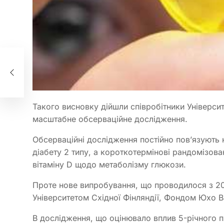
для
Такого висновку дійшли співробітники Університ
масштабне обсерваційне дослідження.
Обсерваційні дослідження постійно пов’язують н
діабету 2 типу, а короткотермінові рандомізов
вітаміну D щодо метаболізму глюкози.
Проте нове випробування, що проводилося з 201
Університетом Східної Фінляндії, Фондом Юхо Ва
В дослідження, що оцінювало вплив 5-річного п