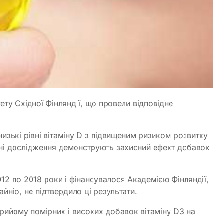
ету Східної Фінляндії, що провели відповідне
изькі рівні вітаміну D з підвищеним ризиком розвитку
ані дослідження демонструють захисний ефект добавок
2 по 2018 роки і фінансувалося Академією Фінляндії,
йніо, не підтвердило ці результати.
рийому помірних і високих добавок вітаміну D3 на