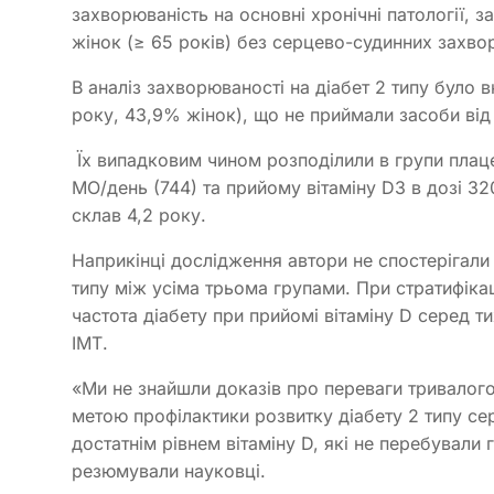
захворюваність на основні хронічні патології, з
жінок (≥ 65 років) без серцево-судинних захво
В аналіз захворюваності на діабет 2 типу було в
року, 43,9% жінок), що не приймали засоби від 
Їх випадковим чином розподілили в групи плаце
МО/день (744) та прийому вітаміну D3 в дозі 3
склав 4,2 року.
Наприкінці дослідження автори не спостерігали 
типу між усіма трьома групами. При стратифікац
частота діабету при прийомі вітаміну D серед ти
ІМТ.
«Ми не знайшли доказів про переваги тривалого
метою профілактики розвитку діабету 2 типу сер
достатнім рівнем вітаміну D, які не перебували 
резюмували науковці.