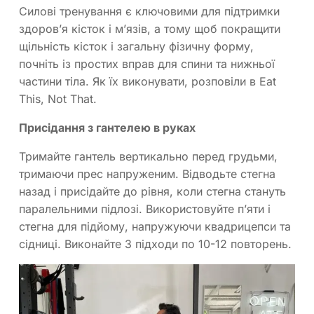
Силові тренування є ключовими для підтримки
здоров’я кісток і м’язів, а тому щоб покращити
щільність кісток і загальну фізичну форму,
почніть із простих вправ для спини та нижньої
частини тіла. Як їх виконувати, розповіли в Eat
This, Not That.
Присідання з гантелею в руках
Тримайте гантель вертикально перед грудьми,
тримаючи прес напруженим. Відводьте стегна
назад і присідайте до рівня, коли стегна стануть
паралельними підлозі. Використовуйте п’яти і
стегна для підйому, напружуючи квадрицепси та
сідниці. Виконайте 3 підходи по 10-12 повторень.