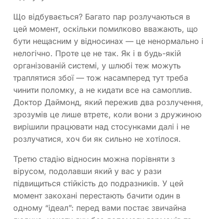
Що відбувається? Багато пар розлучаються в
цей момент, оскільки помилково вважають, що
бути нещасним у відносинах — це ненормально і
нелогічно. Проте це не так. Як і в будь-якій
організованій системі, у шлюбі теж можуть
траплятися збої — тож насамперед тут треба
чинити поломку, а не кидати все на самоплив.
Доктор Даймонд, який пережив два розлучення,
зрозумів це лише втретє, коли вони з дружиною
вирішили працювати над стосунками далі і не
розлучатися, хоч би як сильно не хотілося.
Третю стадію відносин можна порівняти з
вірусом, подолавши який у вас у рази
підвищиться стійкість до подразників. У цей
момент закохані перестають бачити один в
одному “ідеал”: перед вами постає звичайна