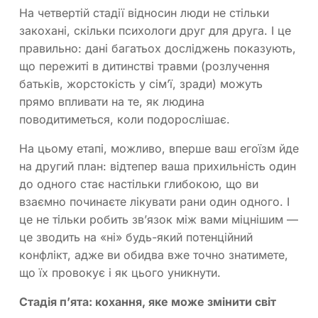
На четвертій стадії відносин люди не стільки
закохані, скільки психологи друг для друга. І це
правильно: дані багатьох досліджень показують,
що пережиті в дитинстві травми (розлучення
батьків, жорстокість у сім’ї, зради) можуть
прямо впливати на те, як людина
поводитиметься, коли подорослішає.
На цьому етапі, можливо, вперше ваш егоїзм йде
на другий план: відтепер ваша прихильність один
до одного стає настільки глибокою, що ви
взаємно починаєте лікувати рани один одного. І
це не тільки робить зв’язок між вами міцнішим —
це зводить на «ні» будь-який потенційний
конфлікт, адже ви обидва вже точно знатимете,
що їх провокує і як цього уникнути.
Стадія п’ята: кохання, яке може змінити світ