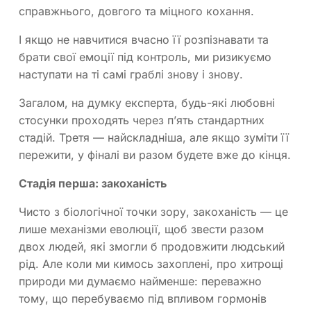
справжнього, довгого та міцного кохання.
І якщо не навчитися вчасно її розпізнавати та
брати свої емоції під контроль, ми ризикуємо
наступати на ті самі граблі знову і знову.
Загалом, на думку експерта, будь-які любовні
стосунки проходять через п’ять стандартних
стадій. Третя — найскладніша, але якщо зуміти її
пережити, у фіналі ви разом будете вже до кінця.
Стадія перша: закоханість
Чисто з біологічної точки зору, закоханість — це
лише механізми еволюції, щоб звести разом
двох людей, які змогли б продовжити людський
рід. Але коли ми кимось захоплені, про хитрощі
природи ми думаємо найменше: переважно
тому, що перебуваємо під впливом гормонів