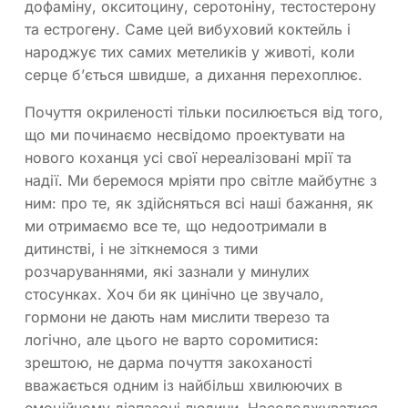
дофаміну, окситоцину, серотоніну, тестостерону
та естрогену. Саме цей вибуховий коктейль і
народжує тих самих метеликів у животі, коли
серце б’ється швидше, а дихання перехоплює.
Почуття окриленості тільки посилюється від того,
що ми починаємо несвідомо проектувати на
нового коханця усі свої нереалізовані мрії та
надії. Ми беремося мріяти про світле майбутнє з
ним: про те, як здійсняться всі наші бажання, як
ми отримаємо все те, що недоотримали в
дитинстві, і не зіткнемося з тими
розчаруваннями, які зазнали у минулих
стосунках. Хоч би як цинічно це звучало,
гормони не дають нам мислити тверезо та
логічно, але цього не варто соромитися:
зрештою, не дарма почуття закоханості
вважається одним із найбільш хвилюючих в
емоційному діапазоні людини. Насолоджуватися