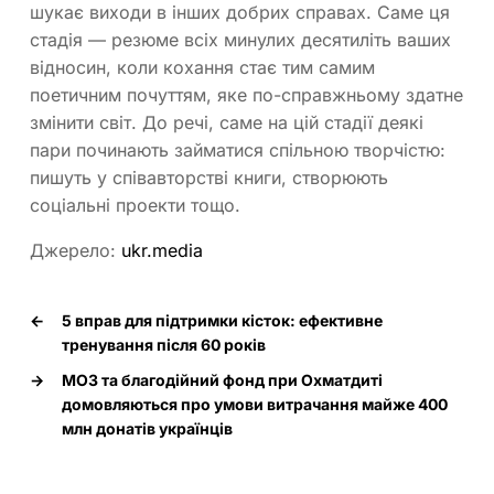
шукає виходи в інших добрих справах. Саме ця
стадія — резюме всіх минулих десятиліть ваших
відносин, коли кохання стає тим самим
поетичним почуттям, яке по-справжньому здатне
змінити світ. До речі, саме на цій стадії деякі
пари починають займатися спільною творчістю:
пишуть у співавторстві книги, створюють
соціальні проекти тощо.
Джерело:
ukr.media
←
5 вправ для підтримки кісток: ефективне
тренування після 60 років
→
МОЗ та благодійний фонд при Охматдиті
домовляються про умови витрачання майже 400
млн донатів українців