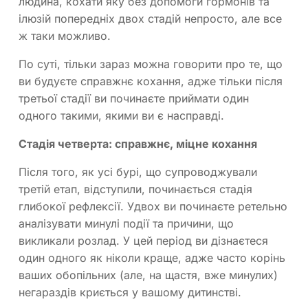
людина, кохати яку без допомоги гормонів та
ілюзій попередніх двох стадій непросто, але все
ж таки можливо.
По суті, тільки зараз можна говорити про те, що
ви будуєте справжнє кохання, адже тільки після
третьої стадії ви починаєте приймати один
одного такими, якими ви є насправді.
Стадія четверта: справжнє, міцне кохання
Після того, як усі бурі, що супроводжували
третій етап, відступили, починається стадія
глибокої рефлексії. Удвох ви починаєте ретельно
аналізувати минулі події та причини, що
викликали розлад. У цей період ви дізнаєтеся
один одного як ніколи краще, адже часто корінь
ваших обопільних (але, на щастя, вже минулих)
негараздів криється у вашому дитинстві.