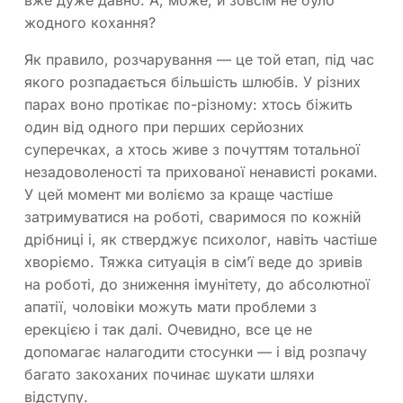
жодного кохання?
Як правило, розчарування — це той етап, під час
якого розпадається більшість шлюбів. У різних
парах воно протікає по-різному: хтось біжить
один від одного при перших серйозних
суперечках, а хтось живе з почуттям тотальної
незадоволеності та прихованої ненависті роками.
У цей момент ми воліємо за краще частіше
затримуватися на роботі, сваримося по кожній
дрібниці і, як стверджує психолог, навіть частіше
хворіємо. Тяжка ситуація в сім’ї веде до зривів
на роботі, до зниження імунітету, до абсолютної
апатії, чоловіки можуть мати проблеми з
ерекцією і так далі. Очевидно, все це не
допомагає налагодити стосунки — і від розпачу
багато закоханих починає шукати шляхи
відступу.