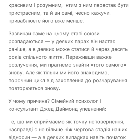
красивим і розумним, інтим з ним перестав бути
пристрасним, та й ви самі, чесно кажучи,
приваблюєте його вже менше.
Зазвичай саме на цьому етапі союзи
розпадаються — у деяких парах він настає
раніше, а в деяких може статися й через десять
років спільного життя. Переживши важке
розлучення, ми прагнемо знайти «того самого»
знову. Але як тільки ми його знаходимо,
порочний цикл від захоплення до розчарування
повторюється знову.
У чому причина? Сімейний психолог і
консультант Джед Даймонд упевнений:
Те, що ми сприймаємо як точку неповернення,
насправді є не більше ніж чергова стадія наших
відносин — а в деяких випадках навіть початок