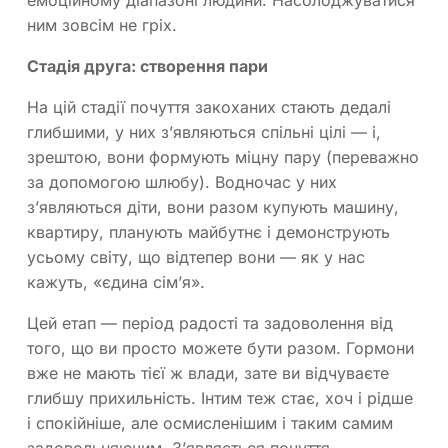
ним зовсім не гріх.
Стадія друга: створення пари
На цій стадії почуття закоханих стають дедалі
глибшими, у них з’являються спільні цілі — і,
зрештою, вони формують міцну пару (переважно
за допомогою шлюбу). Водночас у них
з’являються діти, вони разом купують машину,
квартиру, планують майбутнє і демонструють
усьому світу, що відтепер вони — як у нас
кажуть, «єдина сім’я».
Цей етап — період радості та задоволення від
того, що ви просто можете бути разом. Гормони
вже не мають тієї ж влади, зате ви відчуваєте
глибшу прихильність. Інтим теж стає, хоч і рідше
і спокійніше, але осмисленішим і таким самим
задовольняючим. З’являється почуття