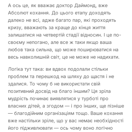
А ось це, як вважає доктор Даймонд, вже
Абсолют кохання. До цього етапу доходять
далеко не всі, адже багато пар, які проходять
кризу, вважають за краще до кінця життя
залишатися на четвертій стадії відносин. І це по-
своєму непогано, але все ж таки якщо ваша
любов така сильна, що може поширюватися на
весь навколишній світ, це не може не надихати.
Логіка тут така: ви вдвох подолали стільки
проблем та перешкод на шляху до щастя і не
здалися. То чому б не використати свій
позитивний досвід на благо іншим? Ця зріла
мудрість починає виявлятися у турботі про
власних дітей, а згодом — і про інших, ще пізніше
— благодійним організаціям тощо. Ваше кохання
вже настільки зріле, що у вас немає необхідності
його підживлювати — ось чому воно логічно