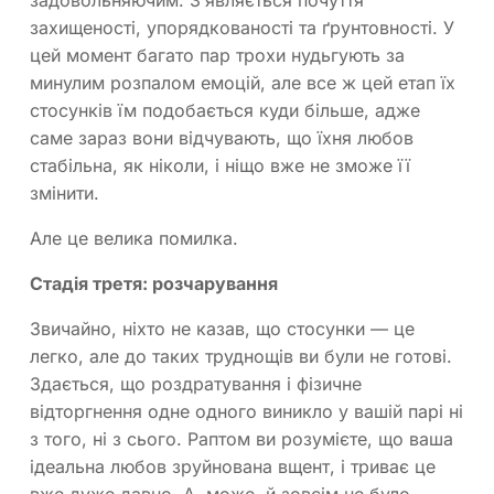
захищеності, упорядкованості та ґрунтовності. У
цей момент багато пар трохи нудьгують за
минулим розпалом емоцій, але все ж цей етап їх
стосунків їм подобається куди більше, адже
саме зараз вони відчувають, що їхня любов
стабільна, як ніколи, і ніщо вже не зможе її
змінити.
Але це велика помилка.
Стадія третя: розчарування
Звичайно, ніхто не казав, що стосунки — це
легко, але до таких труднощів ви були не готові.
Здається, що роздратування і фізичне
відторгнення одне одного виникло у вашій парі ні
з того, ні з сього. Раптом ви розумієте, що ваша
ідеальна любов зруйнована вщент, і триває це
вже дуже давно. А, може, й зовсім не було