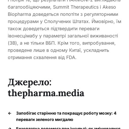
багатообіцяючими, Summit Therapeutics і Akeso
Biopharma доведеться попотіти з регуляторними
процедурами у Сполучених Штатах. Ймовірно, їм
також доведеться підтвердити переваги
івонесцімабу у параметрі загальної виживаності
(ЗВ), а не тільки ВБП. Крім того, випробування,
проведене лише в одному Китаї, ускладнить
отримання схвалення від FDA.
Джерело:
thepharma.media
←
Запобігає старінню та покращує роботу мозку: 4
переваги зеленого мигдалю
→
Безоплатна допомога при інсульті: як змінювалися