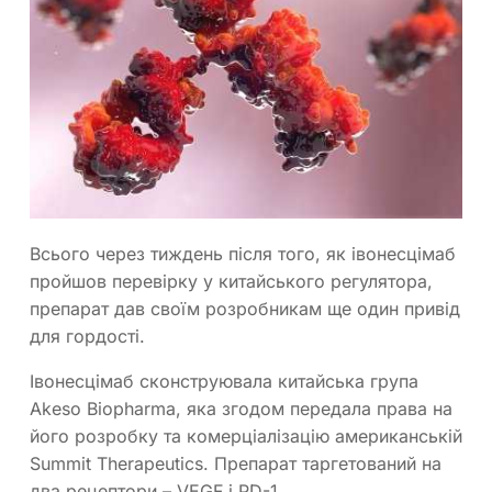
Всього через тиждень після того, як івонесцімаб
пройшов перевірку у китайського регулятора,
препарат дав своїм розробникам ще один привід
для гордості.
Івонесцімаб сконструювала китайська група
Akeso Biopharma, яка згодом передала права на
його розробку та комерціалізацію американській
Summit Therapeutics. Препарат таргетований на
два рецептори – VEGF і PD-1