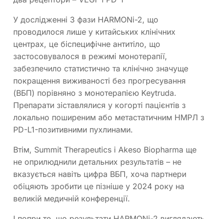
У дослідженні 3 фази HARMONi-2, що
проводилося лише у китайських клінічних
центрах, це біспецифічне антитіло, що
застосовувалося в режимі монотерапії,
забезпечило статистично та клінічно значуще
покращення виживаності без прогресування
(ВБП) порівняно з монотерапією Keytruda.
Препарати зіставлялися у когорті пацієнтів з
локально поширеним або метастатичним НМРЛ з
PD-L1-позитивними пухлинами.
Втім, Summit Therapeutics і Akeso Biopharma ще
не оприлюднили детальних результатів – не
вказується навіть цифра ВБП, хоча партнери
обіцяють зробити це пізніше у 2024 року на
великій медичній конференції.
І попри те, що результати HARMONi-2 виглядають