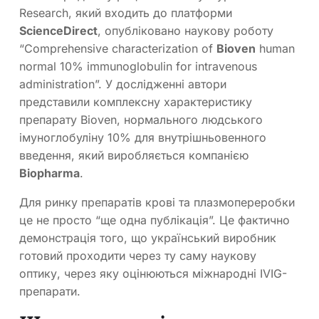
Research, який входить до платформи
ScienceDirect
, опубліковано наукову роботу
“Comprehensive characterization of
Bioven
human
normal 10% immunoglobulin for intravenous
administration”. У дослідженні автори
представили комплексну характеристику
препарату Bioven, нормального людського
імуноглобуліну 10% для внутрішньовенного
введення, який виробляється компанією
Biopharm
а
.
Для ринку препаратів крові та плазмопереробки
це не просто “ще одна публікація”. Це фактично
демонстрація того, що український виробник
готовий проходити через ту саму наукову
оптику, через яку оцінюються міжнародні IVIG-
препарати.