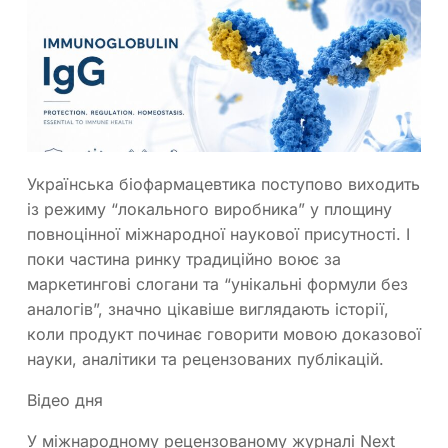
Українська біофармацевтика поступово виходить
із режиму “локального виробника” у площину
повноцінної міжнародної наукової присутності. І
поки частина ринку традиційно воює за
маркетингові слогани та “унікальні формули без
аналогів”, значно цікавіше виглядають історії,
коли продукт починає говорити мовою доказової
науки, аналітики та рецензованих публікацій.
Відео дня
У міжнародному рецензованому журналі Next