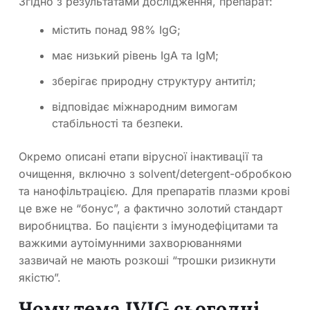
Згідно з результатами дослідження, препарат:
містить понад 98% IgG;
має низький рівень IgA та IgM;
зберігає природну структуру антитіл;
відповідає міжнародним вимогам
стабільності та безпеки.
Окремо описані етапи вірусної інактивації та
очищення, включно з solvent/detergent-обробкою
та нанофільтрацією. Для препаратів плазми крові
це вже не “бонус”, а фактично золотий стандарт
виробництва. Бо пацієнти з імунодефіцитами та
важкими аутоімунними захворюваннями
зазвичай не мають розкоші “трошки ризикнути
якістю”.
Чому тема IVIG сьогодні