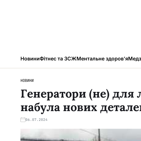
Новини
Фітнес та ЗСЖ
Ментальне здоров’я
Медз
НОВИНИ
Генератори (не) для л
набула нових детале
06.07.2024