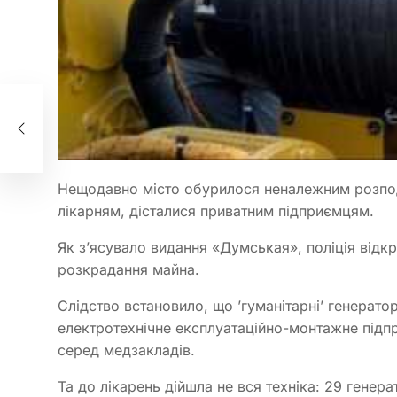
шла
ня
Нещодавно місто обурилося неналежним розподі
лікарням, дісталися приватним підприємцям.
Як зʼясувало видання «Думськая», поліція відк
розкрадання майна.
Слідство встановило, що ʼгуманітарніʼ генерат
електротехнічне експлуатаційно-монтажне підпр
серед медзакладів.
Та до лікарень дійшла не вся техніка: 29 генер