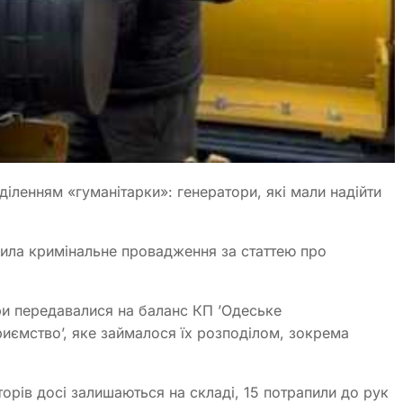
ленням «гуманітарки»: генератори, які мали надійти
рила кримінальне провадження за статтею про
ори передавалися на баланс КП ʼОдеське
иємствоʼ, яке займалося їх розподілом, зокрема
аторів досі залишаються на складі, 15 потрапили до рук