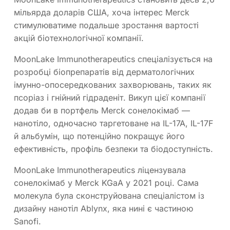
мільярда доларів США, хоча інтерес Merck
стимулюватиме подальше зростання вартості
акцій біотехнологічної компанії.
MoonLake Immunotherapeutics спеціалізується на
розробці біопрепаратів від дерматологічних
імунно-опосередкованих захворювань, таких як
псоріаз і гнійний гідраденіт. Викуп цієї компанії
додав би в портфель Merck сонелокімаб —
нанотіло, одночасно таргетоване на IL-17A, IL-17F
й альбумін, що потенційно покращує його
ефективність, профіль безпеки та біодоступність.
MoonLake Immunotherapeutics ліцензувала
сонелокімаб у Merck KGaA у 2021 році. Сама
молекула була сконструйована спеціалістом із
дизайну нанотіл Ablynx, яка нині є частиною
Sanofi.