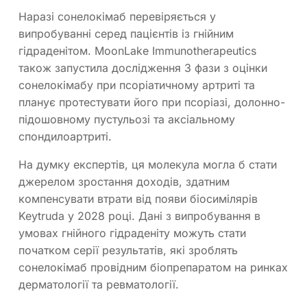
Наразі сонелокімаб перевіряється у
випробуванні серед пацієнтів із гнійним
гідраденітом. MoonLake Immunotherapeutics
також запустила дослідження 3 фази з оцінки
сонелокімабу при псоріатичному артриті та
планує протестувати його при псоріазі, долонно-
підошовному пустульозі та аксіальному
спондилоартриті.
На думку експертів, ця молекула могла б стати
джерелом зростання доходів, здатним
компенсувати втрати від появи біосимілярів
Keytruda у 2028 році. Дані з випробування в
умовах гнійного гідраденіту можуть стати
початком серії результатів, які зроблять
сонелокімаб провідним біопрепаратом на ринках
дерматології та ревматології.