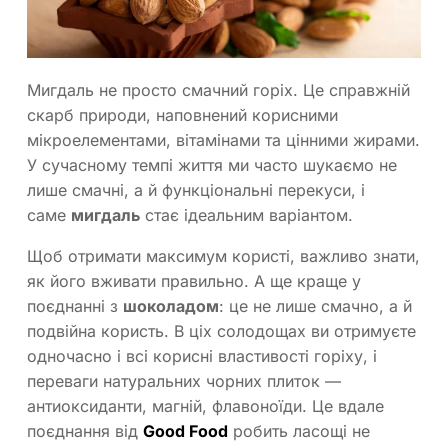
Мигдаль не просто смачний горіх. Це справжній
скарб природи, наповнений корисними
мікроелементами, вітамінами та цінними жирами.
У сучасному темпі життя ми часто шукаємо не
лише смачні, а й функціональні перекуси, і
саме
мигдаль
стає ідеальним варіантом.
Щоб отримати максимум користі, важливо знати,
як його вживати правильно. А ще краще у
поєднанні з
шоколадом
: це не лише смачно, а й
подвійна користь. В ціх солодощах ви отримуєте
одночасно і всі корисні властивості горіху, і
переваги натуральних чорних плиток —
антиоксиданти, магній, флавоноїди. Це вдале
поєднання від
Good Food
робить ласощі не