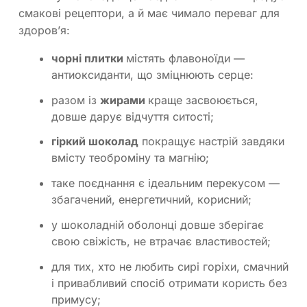
смакові рецептори, а й має чимало переваг для
здоров’я:
чорні плитки
містять флавоноїди —
антиоксиданти, що зміцнюють серце:
разом із
жирами
краще засвоюється,
довше дарує відчуття ситості;
гіркий шоколад
покращує настрій завдяки
вмісту теоброміну та магнію;
таке поєднання є ідеальним перекусом —
збагачений, енергетичний, корисний;
у шоколадній оболонці довше зберігає
свою свіжість, не втрачає властивостей;
для тих, хто не любить сирі горіхи, смачний
і привабливий спосіб отримати користь без
примусу;