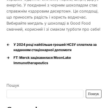
енергію. У поєднанні з чорним шоколадом стає
справжнім «здоровим десертом». Це солодощі,
що приносять радість і користь водночас.
Вибирайте мигдаль у шоколаді в Good Food
смачний, корисний і зі смаком турботи про себе!
←
У 2024 році найбільше грошей НСЗУ сплатила за
наданням стаціонарної допомоги
→
FT: Merck зацікавилася MoonLake
Immunotherapeutics
Пошук
Пошук