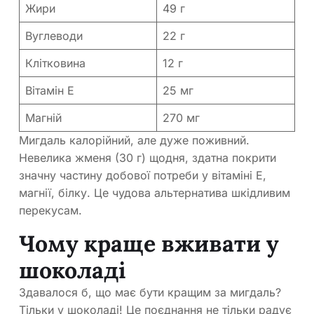
Жири
49 г
Вуглеводи
22 г
Клітковина
12 г
Вітамін E
25 мг
Магній
270 мг
Мигдаль калорійний, але дуже поживний.
Невелика жменя (30 г) щодня, здатна покрити
значну частину добової потреби у вітаміні E,
магнії, білку. Це чудова альтернатива шкідливим
перекусам.
Чому краще вживати у
шоколаді
Здавалося б, що має бути кращим за мигдаль?
Тільки у шоколаді! Це поєднання не тільки радує