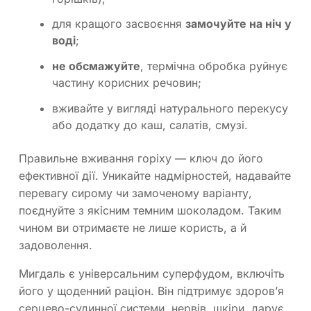
для кращого засвоєння
замочуйте на ніч у
воді
;
не обсмажуйте
, термічна обробка руйнує
частину корисних речовин;
вживайте у вигляді натурального перекусу
або додатку до каш, салатів, смузі.
Правильне вживання горіху — ключ до його
ефективної дії. Уникайте надмірностей, надавайте
перевагу сирому чи замоченому варіанту,
поєднуйте з якісним темним шоколадом. Таким
чином ви отримаєте не лише користь, а й
задоволення.
Мигдаль є універсальним суперфудом, включіть
його у щоденний раціон. Він підтримує здоров’я
серцево-судинної системи, нервів, шкіри, дарує