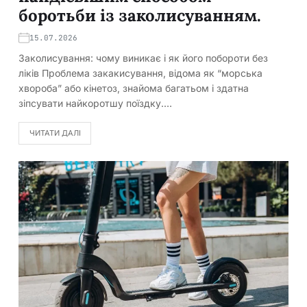
боротьби із заколисуванням.
15.07.2026
Заколисування: чому виникає і як його побороти без
ліків Проблема закакисування, відома як “морська
хвороба” або кінетоз, знайома багатьом і здатна
зіпсувати найкоротшу поїздку.…
ЧИТАТИ ДАЛІ