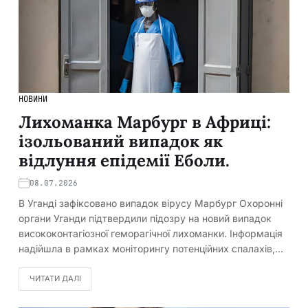
НОВИНИ
Лихоманка Марбург в Африці:
ізольований випадок як
відлуння епідемії Еболи.
08.07.2026
В Уганді зафіксовано випадок вірусу Марбург Охоронні
органи Уганди підтвердили підозру на новий випадок
висококонтагіозної геморагічної лихоманки. Інформація
надійшла в рамках моніторингу потенційних спалахів,…
ЧИТАТИ ДАЛІ