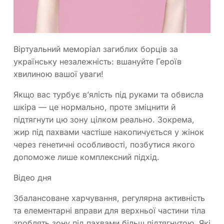
Віртуальний меморіал загиблих борців за
українську незалежність: вшануйте Героїв
хвилиною вашої уваги!
Якщо вас турбує в’ялість під руками та обвисла
шкіра — це нормально, проте зміцнити й
підтягнути цю зону цілком реально. Зокрема,
жир під пахвами частіше накопичується у жінок
через генетичні особливості, позбутися якого
допоможе лише комплексний підхід.
Відео дня
Збалансоване харчування, регулярна активність
та елементарні вправи для верхньої частини тіла
зроблять зону під пахвами більш підтягнутою. Які