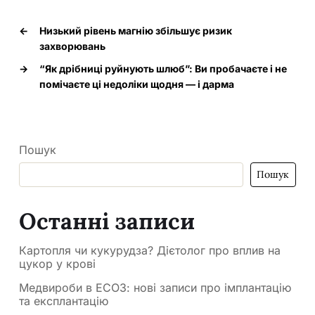
←
Низький рівень магнію збільшує ризик
захворювань
→
“Як дрібниці руйнують шлюб”: Ви пробачаєте і не
помічаєте ці недоліки щодня — і дарма
Пошук
Пошук
Останні записи
Картопля чи кукурудза? Дієтолог про вплив на
цукор у крові
Медвироби в ЕСОЗ: нові записи про імплантацію
та експлантацію