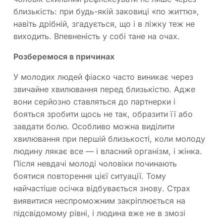
близькість: при будь-якій заковиці «по життю»,
навіть дрібній, згадується, що і в ліжку теж не
виходить. Впевненість у собі тане на очах.
Розберемося в причинах
У молодих людей фіаско часто виникає через
звичайне хвилювання перед близькістю. Адже
вони серйозно ставляться до партнерки і
бояться зробити щось не так, образити її або
завдати болю. Особливо можна виділити
хвилювання при першій близькості, коли молоду
людину лякає все — і власний організм, і жінка.
Після невдачі молоді чоловіки починають
боятися повторення цієї ситуації. Тому
найчастіше осічка відбувається знову. Страх
виявитися неспроможним закріплюється на
підсвідомому рівні, і людина вже не в змозі