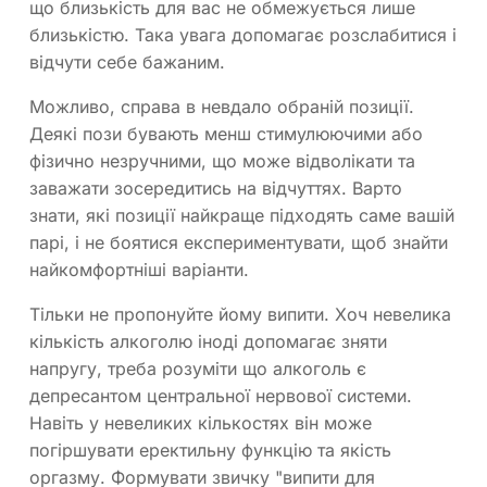
що близькість для вас не обмежується лише
близькістю. Така увага допомагає розслабитися і
відчути себе бажаним.
Можливо, справа в невдало обраній позиції.
Деякі пози бувають менш стимулюючими або
фізично незручними, що може відволікати та
заважати зосередитись на відчуттях. Варто
знати, які позиції найкраще підходять саме вашій
парі, і не боятися експериментувати, щоб знайти
найкомфортніші варіанти.
Тільки не пропонуйте йому випити. Хоч невелика
кількість алкоголю іноді допомагає зняти
напругу, треба розуміти що алкоголь є
депресантом центральної нервової системи.
Навіть у невеликих кількостях він може
погіршувати еректильну функцію та якість
оргазму. Формувати звичку "випити для