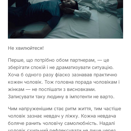
Не хвилюйтеся!
Перше, що потрібно обом партнерам, — це
зберігати спокій і не драматизувати ситуацію.
Хоча б одного разу фіаско зазнавав практично
кожен чоловік. Тож головна порада чоловікам і
жінкам — не поспішати з висновками.
Записувати таку людину в імпотенти не варто.
Чим напруженішим стає ритм життя, тим частіше
чоловік зазнає невдач у ліжку. Кожна невдача
боляче ранить чоловічу самолюбність. Надалі
чоловік схильний рефлексувати не лише через