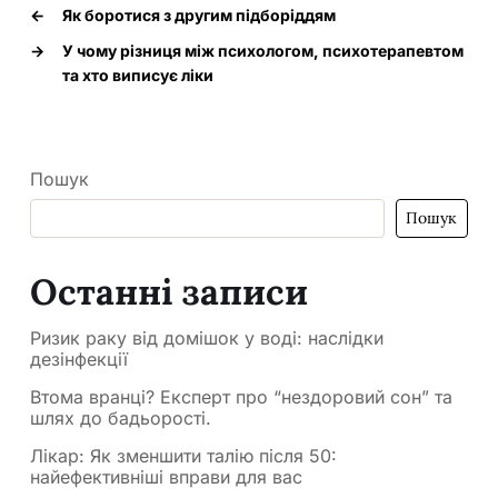
←
Як боротися з другим підборіддям
→
У чому різниця між психологом, психотерапевтом
та хто виписує ліки
Пошук
Пошук
Останні записи
Ризик раку від домішок у воді: наслідки
дезінфекції
Втома вранці? Експерт про “нездоровий сон” та
шлях до бадьорості.
Лікар: Як зменшити талію після 50:
найефективніші вправи для вас