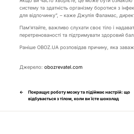
Якщо ви часто хворієте, це може бути ознакою 
систему та здатність організму боротися з інфе
для відпочинку”, – каже Джулія Фаламас, директ
Пам’ятайте, важливо слухати своє тіло і надава
перетренованості та підтримувати здоровий бал
Раніше OBOZ.UA розповідав причину, яка заважа
Джерело:
obozrevatel.com
←
Покращує роботу мозку та підіймає настрій: що
відбувається з тілом, коли ви їсте шоколад
Медпортал © 2026