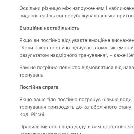
Оскільки різницю між напруженням і наближення
видання eatthis.com опублікувало кілька прихо
Емоційна нестабільність
Якщо ви постійно відчуваєте емоційне виснаже
“Коли клієнт постійно відчуває втому, як емоцій
результатом надмірного тренування”, – каже Кет
Вам не потрібно повністю відмовлятися від нава
тренувань.
Постійна спрага
Якщо ваше тіло постійно потребує більше води,
тренування призводять до катаболічного стану,
Коді Рігсбі.
Правильний сон і вода дадуть вам достатньо ча
наступними тренуваннями.