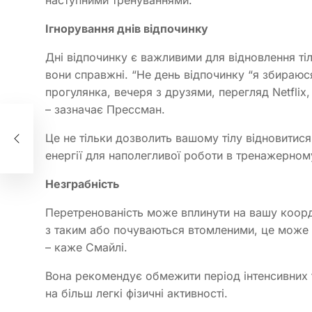
Ігнорування днів відпочинку
Дні відпочинку є важливими для відновлення тіл
вони справжні. “Не день відпочинку “я збираюся
прогулянка, вечеря з друзями, перегляд Netflix
а
– зазначає Прессман.
Це не тільки дозволить вашому тілу відновитися
ли
енергії для наполегливої ​​роботи в тренажерном
Незграбність
Перетренованість може вплинути на вашу коорд
з таким або почуваються втомленими, це може б
– каже Смайлі.
Вона рекомендує обмежити період інтенсивних т
на більш легкі фізичні активності.