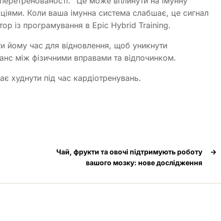
перетренованості. “Це може вплинути на імунну
кціями. Коли ваша імунна система слабшає, це сигнал
ор із програмування в Epic Hybrid Training.
ти йому час для відновлення, щоб уникнути
анс між фізичними вправами та відпочинком.
є худнути під час кардіотренувань.
Чай, фрукти та овочі підтримують роботу
→
вашого мозку: нове дослідження