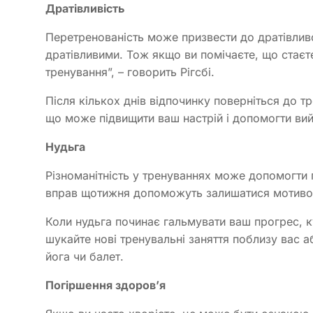
Дратівливість
Перетренованість може призвести до дратівливо
дратівливими. Тож якщо ви помічаєте, що стаєте
тренування”, – говорить Рігсбі.
Після кількох днів відпочинку поверніться до т
що може підвищити ваш настрій і допомогти вий
Нудьга
Різноманітність у тренуваннях може допомогти 
вправ щотижня допоможуть залишатися мотивов
Коли нудьга починає гальмувати ваш прогрес, к
шукайте нові тренувальні заняття поблизу вас а
йога чи балет.
Погіршення здоров’я