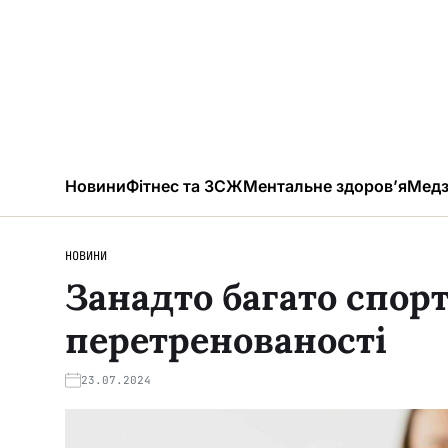
Новини
Фітнес та ЗСЖ
Ментальне здоров’я
Медз
НОВИНИ
Занадто багато спорт
перетренованості
23.07.2024