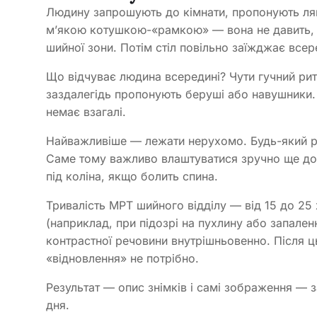
Людину запрошують до кімнати, пропонують ляг
м’якою котушкою-«рамкою» — вона не давить, а
шийної зони. Потім стіл повільно заїжджає всер
Що відчуває людина всередині? Чути гучний рит
заздалегідь пропонують беруші або навушники. 
немає взагалі.
Найважливіше — лежати нерухомо. Будь-який рух
Саме тому важливо влаштуватися зручно ще до 
під коліна, якщо болить спина.
Тривалість МРТ шийного відділу — від 15 до 2
(наприклад, при підозрі на пухлину або запале
контрастної речовини внутрішньовенно. Після 
«відновлення» не потрібно.
Результат — опис знімків і самі зображення — 
дня.