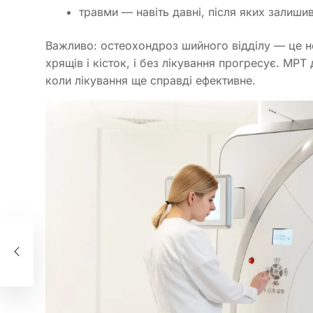
травми — навіть давні, після яких залиш
Важливо: остеохондроз шийного відділу — це не
хрящів і кісток, і без лікування прогресує. МРТ
коли лікування ще справді ефективне.
и
а