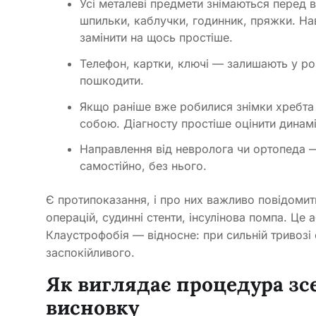
Усі металеві предмети знімаються перед 
шпильки, каблучки, годинник, пряжки. На
замінити на щось простіше.
Телефон, картки, ключі — залишають у ро
пошкодити.
Якщо раніше вже робилися знімки хребта
собою. Діагносту простіше оцінити динамі
Направлення від невролога чи ортопеда 
самостійно, без нього.
Є протипоказання, і про них важливо повідомити
операцій, судинні стенти, інсулінова помпа. Ц
Клаустрофобія — відносне: при сильній тривоз
заспокійливого.
Як виглядає процедура зсе
висновку