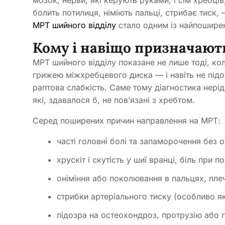
мозок, нерви, які керують руками, і сім хребців
болить потилиця, німіють пальці, стрибає тиск, 
МРТ шийного відділу
стало одним із найпоширен
Кому і навіщо призначают
МРТ шийного відділу показане не лише тоді, к
грижею міжхребцевого диска — і навіть не підоз
раптова слабкість. Саме тому діагностика нері
які, здавалося б, не пов’язані з хребтом.
Серед поширених причин направлення на МРТ:
часті головні болі та запаморочення без 
хрускіт і скутість у шиї вранці, біль при 
оніміння або поколювання в пальцях, плеч
стрибки артеріального тиску (особливо як
підозра на остеохондроз, протрузію або 