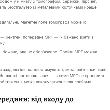
входом у кімнату з томографом: сережки, пірсинг,
віть бюстгальтер із металевими кісточками краще
здягальні. Магнітне поле томографа може їх
 — рентген, попереднє МРТ — їх бажано взяти з
ку.
— бажане, але не обов’язкове. Пройти МРТ можна і
 заздалегідь: кардіостимулятор, металеві кліпси після
е абсолютні протипоказання — з ними МРТ не проводять.
і обстеження може виконуватися після прийому
редини: від входу до