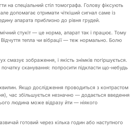
ти на спеціальний стіл томографа. Голову фіксують
ле допомагає отримати чіткіший сигнал саме із
едину апарата приблизно до рівня грудей.
мічний стукіт — це норма, апарат так і працює. Тому
Відчуття тепла чи вібрації — теж нормально. Болю
 смазує зображення, і якість знімків погіршується.
початку сканування: попросити підкласти що-небудь
5 хвилин. Якщо дослідження проводиться з контрастом
ння), час збільшується незначно — додається введення
цього людина може відразу йти — ніякого
зазвичай готовий через кілька годин або наступного