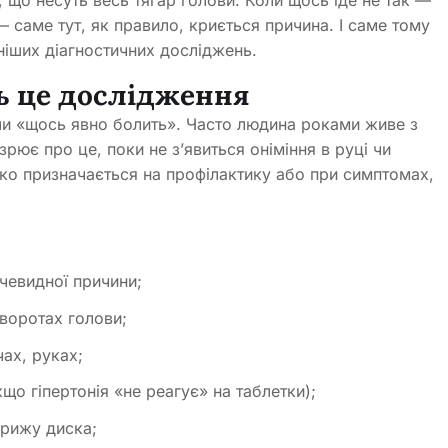
, що несуть весь тягар голови. Коли щось іде не так —
— саме тут, як правило, криється причина. І саме тому
іших діагностичних досліджень.
ь це дослідження
оли «щось явно болить». Часто людина роками живе з
рює про це, поки не з’явиться оніміння в руці чи
дко призначається на профілактику або при симптомах,
очевидної причини;
поворотах голови;
ах, руках;
що гіпертонія «не реагує» на таблетки);
грижу диска;