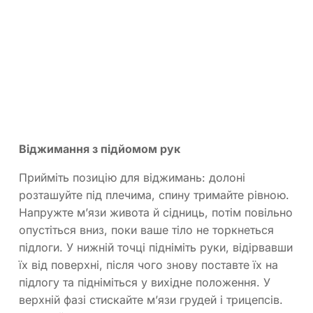
Віджимання з підйомом рук
Прийміть позицію для віджимань: долоні
розташуйте під плечима, спину тримайте рівною.
Напружте м’язи живота й сідниць, потім повільно
опустіться вниз, поки ваше тіло не торкнеться
підлоги. У нижній точці підніміть руки, відірвавши
їх від поверхні, після чого знову поставте їх на
підлогу та підніміться у вихідне положення. У
верхній фазі стискайте м’язи грудей і трицепсів.