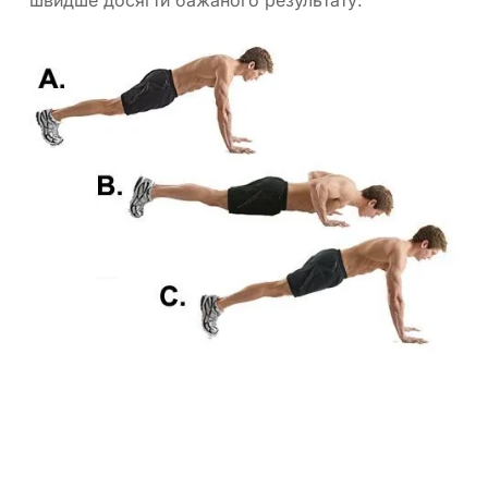
швидше досягти бажаного результату.