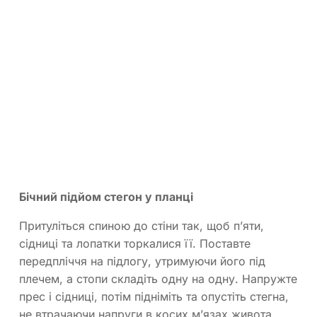
Бічний підйом стегон у планці
Притуліться спиною до стіни так, щоб п’яти,
сідниці та лопатки торкалися її. Поставте
передпліччя на підлогу, утримуючи його під
плечем, а стопи складіть одну на одну. Напружте
прес і сідниці, потім підніміть та опустіть стегна,
не втрачаючи напруги в косих м’язах живота.