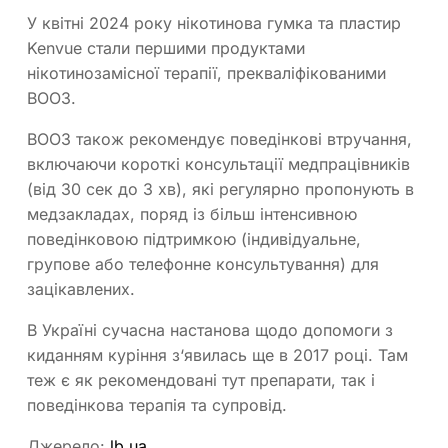
У квітні 2024 року нікотинова гумка та пластир
Kenvue стали першими продуктами
нікотинозамісної терапії, прекваліфікованими
ВООЗ.
ВООЗ також рекомендує поведінкові втручання,
включаючи короткі консультації медпрацівників
(від 30 сек до 3 хв), які регулярно пропонують в
медзакладах, поряд із більш інтенсивною
поведінковою підтримкою (індивідуальне,
групове або телефонне консультування) для
зацікавлених.
В Україні сучасна настанова щодо допомоги з
киданням куріння з‘явилась ще в 2017 році. Там
теж є як рекомендовані тут препарати, так і
поведінкова терапія та супровід.
Джерело:
lb.ua