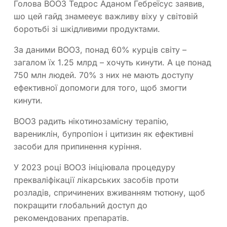
Голова ВООЗ Тедрос Аданом Гебреїсус заявив,
шо цей гайд знамееує важливу віху у світовій
боротьбі зі шкідливими продуктами.
За даними ВООЗ, понад 60% курців світу –
загалом їх 1.25 млрд – хочуть кинути. А це понад
750 млн людей. 70% з них не мають доступу
ефективної допомоги для того, щоб змогти
кинути.
ВООЗ радить нікотинозамісну терапію,
варениклін, бупропіон і цитизин як ефективні
засоби для припинення куріння.
У 2023 році ВООЗ ініціювала процедуру
прекваліфікації лікарських засобів проти
розладів, спричинених вживанням тютюну, щоб
покращити глобальний доступ до
рекомендованих препаратів.