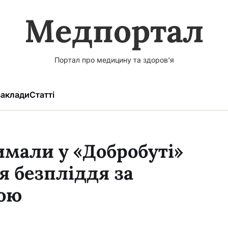
Медпортал
Портал про медицину та здоров'я
аклади
Статті
мали у «Добробуті»
я безпліддя за
ою