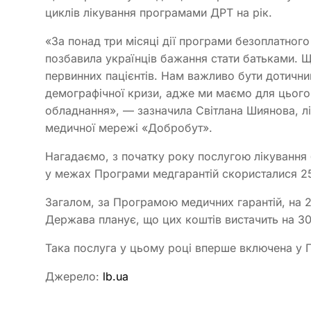
циклів лікування програмами ДРТ на рік.
«За понад три місяці дії програми безоплатного
позбавила українців бажання стати батьками. Щ
первинних пацієнтів. Нам важливо бути дотичн
демографічної кризи, адже ми маємо для цього в
обладнання», — зазначила Світлана Шиянова, л
медичної мережі «Добробут».
Нагадаємо, з початку року послугою лікування
у межах Програми медгарантій скористалися 255
Загалом, за Програмою медичних гарантій, на 2
Держава планує, що цих коштів вистачить на 30
Така послуга у цьому році вперше включена у 
Джерело:
lb.ua