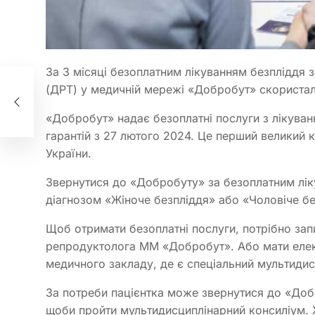
За 3 місяці безоплатним лікуванням безпліддя
(ДРТ) у медичній мережі «Добробут» скористалис
ції
«Добробут» надає безоплатні послуги з лікува
гарантій з 27 лютого 2024. Це перший великий
України.
Звернутися до «Добробуту» за безоплатним лік
діагнозом «Жіноче безпліддя» або «Чоловіче без
Щоб отримати безоплатні послуги, потрібно зап
репродуктолога ММ «Добробут». Або мати елек
медичного закладу, де є спеціальний мультидис
За потреби пацієнтка може звернутися до «Доб
щоби пройти мультидисциплінарний консиліум. 