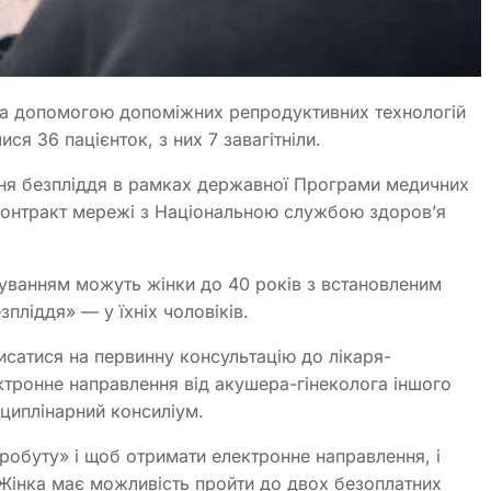
 за допомогою допоміжних репродуктивних технологій
я 36 пацієнток, з них 7 завагітніли.
ння безпліддя в рамках державної Програми медичних
 контракт мережі з Національною службою здоров’я
уванням можуть жінки до 40 років з встановленим
пліддя» — у їхніх чоловіків.
исатися на первинну консультацію до лікаря-
тронне направлення від акушера-гінеколога іншого
циплінарний консиліум.
робуту» і щоб отримати електронне направлення, і
Жінка має можливість пройти до двох безоплатних