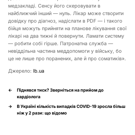
медзакладі. Сенсу його скеровувати в
найближчий інший — нуль. Лікар може створити
довідку про діагноз, надіслати в PDF — і такого
бійця можуть прийняти на планове лікування свої
лікарі на два тижні й повернути. Ламати систему
— робити собі гірше. Патронатна служба —
невіддільна частина меддопомоги у війську, бо
це не лише про поранених, але й про соматиків».
Джерело:
lb.ua
←
Піднявся тиск? Зверніться на прийом до
кардіолога
→
В Україні кількість випадків COVID-19 зросла більш
ніж у 2 рази: що відомо