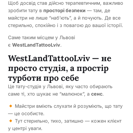
Щоб досвід став дійсно терапевтичним, важливо
зробити тату в
просторі безпеки
— там, де
майстри не лише “наб’ють”, а й почують. Де все
стерильно, спокійно і з повагою до вашої історії.
Саме таким місцем у Львові
є
WestLandTattooLviv
.
WestLandTattooLviv — не
просто студія, а простір
турботи про себе
Це тату-студія у Львові, яку часто обирають
саме ті, хто шукає не “малюнок”, а
сенс
.
Майстри вміють слухати й розуміють, що тату
— це особисте.
Тут стерильно, тихо, затишно — кожен клієнт
у центрі уваги.