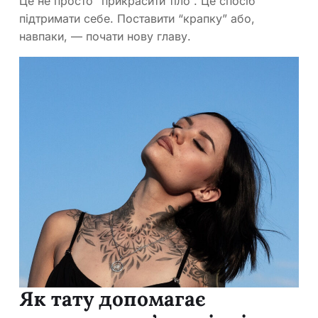
Це не просто “прикрасити тіло”. Це спосіб
підтримати себе. Поставити “крапку” або,
навпаки, — почати нову главу.
Як тату допомагає