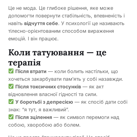
Це не мода. Це глибоке рішення, яке може
допомогти повернути стабільність, впевненість і
навіть
відчуття себе
. У психології це називають
тілесно-орієнтованим способом вираження
емоцій. І він працює.
Коли татуювання — це
терапія
Після втрати
— коли болить настільки, що
хочеться закарбувати пам’ять у собі назавжди.
Після токсичних стосунків
— як акт
відновлення власної гідності та сили.
У боротьбі з депресією
— як спосіб дати собі
знак: “я тут, я важливий”.
Після зцілення
— як символ перемоги над
собою, хворобою або болем.