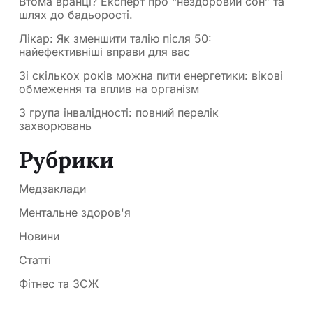
Втома вранці? Експерт про “нездоровий сон” та
шлях до бадьорості.
Лікар: Як зменшити талію після 50:
найефективніші вправи для вас
Зі скількох років можна пити енергетики: вікові
обмеження та вплив на організм
3 група інвалідності: повний перелік
захворювань
Рубрики
Медзаклади
Ментальне здоров'я
Новини
Статті
Фітнес та ЗСЖ