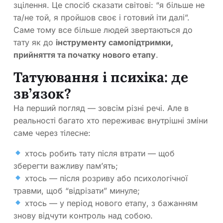
зцілення. Це спосіб сказати світові: “я більше не
та/не той, я пройшов своє і готовий іти далі”.
Саме тому все більше людей звертаються до
тату як до
інструменту самопідтримки,
прийняття та початку нового етапу
.
Татуювання і психіка: де
зв’язок?
На перший погляд — зовсім різні речі. Але в
реальності багато хто переживає внутрішні зміни
саме через тілесне:
хтось робить тату після втрати — щоб
зберегти важливу пам’ять;
хтось — після розриву або психологічної
травми, щоб “відрізати” минуле;
хтось — у період нового етапу, з бажанням
знову відчути контроль над собою.