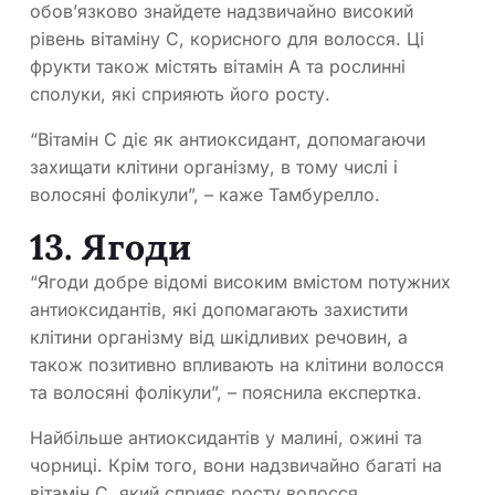
обов’язково знайдете надзвичайно високий
рівень вітаміну С, корисного для волосся. Ці
фрукти також містять вітамін А та рослинні
сполуки, які сприяють його росту.
“Вітамін С діє як антиоксидант, допомагаючи
захищати клітини організму, в тому числі і
волосяні фолікули”, – каже Тамбурелло.
13. Ягоди
“Ягоди добре відомі високим вмістом потужних
антиоксидантів, які допомагають захистити
клітини організму від шкідливих речовин, а
також позитивно впливають на клітини волосся
та волосяні фолікули”, – пояснила експертка.
Найбільше антиоксидантів у малині, ожині та
чорниці. Крім того, вони надзвичайно багаті на
вітамін С, який сприяє росту волосся.