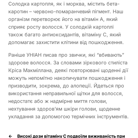
Солодка картопля, як і морква, містить бета-
каротин – червоно-помаранчевий пігмент. Наш
організм перетворює його на вітамін А, який
сприяє росту волосся. У солодкій картоплі
також багато антиоксидантів, вітаміну С, який
допомагає захистити клітини від пошкодження.
Раніше УНІАН писав про звички, які “вбивають”
здорове волосся. За словами зіркового стиліста
Кріса Макміллана, деякі повторювані щоденні дії
можуть непомітно накопичувати пошкодження і
призводити, зокрема, до алопеції. Йдеться про
використання неправильної щітки для волосся,
недостатє або ж надмірне миття голови,
нехтування здоров’ям шкіри голови, щоденне
укладання за допомогою термічних інструментів.
←
Високі дози вітаміну С подвоїли виживаність при