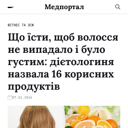
Медпортал
ФІТНЕС ТА ЗСЖ
Що їсти, щоб волосся
не випадало і було
густим: дієтологиня
назвала 16 корисних
продуктів
07.01.2026