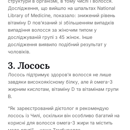
структури в організмі, в тому числі і волосся.
Дослідження, що вийшло на шпальтах National
Library of Medicine, показало: знижений рівень
вітаміну D пов’язаний зі збільшенням випадків
випадіння волосся за жіночим типом у
досліджуваній групі з 45 жінок. Інше
дослідження виявило подібний результат у
чоловіків.
3. Лосось
Лосось підтримує здоров’я волосся не лише
завдяки високоякісному білку, але й омега-3
жирним кислотам, вітаміну D та вітамінам групи
В.
“Як зареєстрований дієтолог я рекомендую
лосось із Чилі, оскільки він особливо багатий на
корисні для волосся омега-3 жири та містить
мало ртуті”, – каже Тамбурелло.