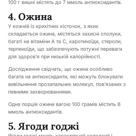
100 г вишні містять до 7 ммоль антиоксидантів.
4. Ожина
У кожній із крихітних кісточок, з яких
складається ожина, містяться захисні сполуки,
багаті на вітаміни А та С, каротиноїди, стероли,
терпеноїди, що забезпечують потужні переваги
для здоров’я при низькій калорійності.
Дослідження свідчать, що ожина особливо
багата на антиоксиданти, які можуть блокувати
вивільнення прозапальних молекул, пов’язаних з
певними захворюваннями.
Одна порція ожини вагою 100 грамів містить 6
ммоль антиоксидантів.
5. Ягоди годжі
Ягоди годжі мають характерний солодкий і