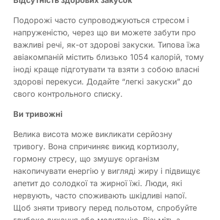
Відсутність здорових закусок
Подорожі часто супроводжуються стресом і
напруженістю, через що ви можете забути про
важливі речі, як-от здорові закуски. Типова їжа
авіакомпаній містить близько 1054 калорій, тому
іноді краще підготувати та взяти з собою власні
здорові перекуси. Додайте “легкі закуски” до
свого контрольного списку.
Ви тривожні
Велика висота може викликати серйозну
тривогу. Вона спричиняє викид кортизолу,
гормону стресу, що змушує організм
накопичувати енергію у вигляді жиру і підвищує
апетит до солодкої та жирної їжі. Люди, які
нервують, часто споживають шкідливі напої.
Щоб зняти тривогу перед польотом, спробуйте