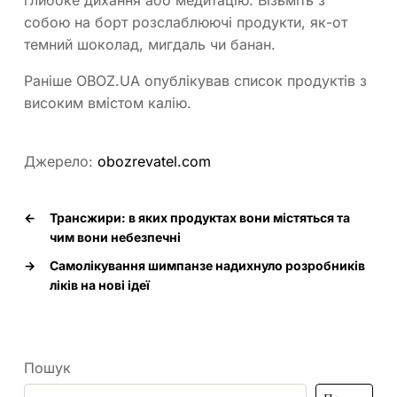
глибоке дихання або медитацію. Візьміть з
собою на борт розслаблюючі продукти, як-от
темний шоколад, мигдаль чи банан.
Раніше OBOZ.UA опублікував список продуктів з
високим вмістом калію.
Джерело:
obozrevatel.com
←
Трансжири: в яких продуктах вони містяться та
чим вони небезпечні
→
Самолікування шимпанзе надихнуло розробників
ліків на нові ідеї
Пошук