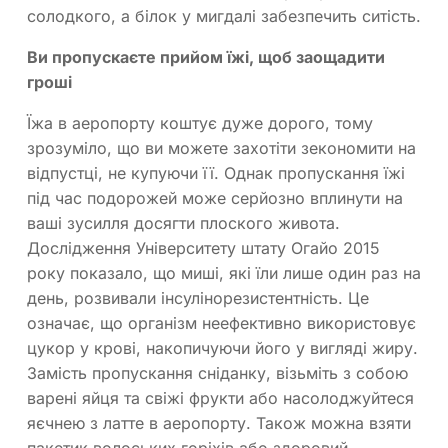
солодкого, а білок у мигдалі забезпечить ситість.
Ви пропускаєте прийом їжі, щоб заощадити
гроші
Їжа в аеропорту коштує дуже дорого, тому
зрозуміло, що ви можете захотіти зекономити на
відпустці, не купуючи її. Однак пропускання їжі
під час подорожей може серйозно вплинути на
ваші зусилля досягти плоского живота.
Дослідження Університету штату Огайо 2015
року показало, що миші, які їли лише один раз на
день, розвивали інсулінорезистентність. Це
означає, що організм неефективно використовує
цукор у крові, накопичуючи його у вигляді жиру.
Замість пропускання сніданку, візьміть з собою
варені яйця та свіжі фрукти або насолоджуйтеся
яєчнею з латте в аеропорту. Також можна взяти