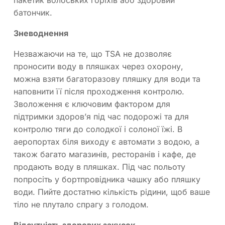
пакетик волоських горіхів або здоровий
батончик.
Зневоднення
Незважаючи на те, що TSA не дозволяє
проносити воду в пляшках через охорону,
можна взяти багаторазову пляшку для води та
наповнити її після проходження контролю.
Зволоження є ключовим фактором для
підтримки здоров’я під час подорожі та для
контролю тяги до солодкої і солоної їжі. В
аеропортах біля виходу є автомати з водою, а
також багато магазинів, ресторанів і кафе, де
продають воду в пляшках. Під час польоту
попросіть у бортпровідника чашку або пляшку
води. Пийте достатню кількість рідини, щоб ваше
тіло не плутало спрагу з голодом.