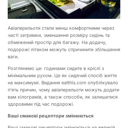
Авіаперельоти стали менш комфортними через
часті затримки, зменшення розміру сидінь та
обмежений простір для багажу. На додачу,
подорожі літаком можуть спричинити збільшення
ваги.
Розглянемо це: годинами сидите в кріслі з
мінімальним рухом. Це як сидячий спосіб життя
на максимумі. Видання eatthis.com опублікувало
п’ять причин, чому авіаперельоти можуть додати
вам кілограмів, а також способи, як залишатися
здоровими під час подорожі.
Ваші смакові рецептори змінюються
Ваші смакові рецептори змінюються на великій