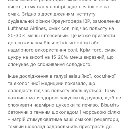
висоті, тому їжа у повітрі здається іншою на
смак. Згідно з дослідженням Інституту
будівельної фізики Фраунгофера IBP, замовленим
Lufthansa Airlines, смак солі під час польоту на
20-30% менш інтенсивний. Це може призвести
до споживання більшої кількості їжі або
надмірного використання солі. Крім того, смак
цукру на висоті на 15-20% менш виразний, що
спонукає до споживання солодкого.
Інше дослідження в галузі авіаційної, космічної
та екологічної медицини показало, що
солодкість під час польоту збільшується. Тому
важливо мати здорові закуски під рукою, щоб не
споживати надмірно цукерки та печиво. Візьміть
батончик з темним шоколадом і морською сіллю
– натрій стимулюватиме ваші смакові рецептори,
темний шоколад задовольнить пристрасть до