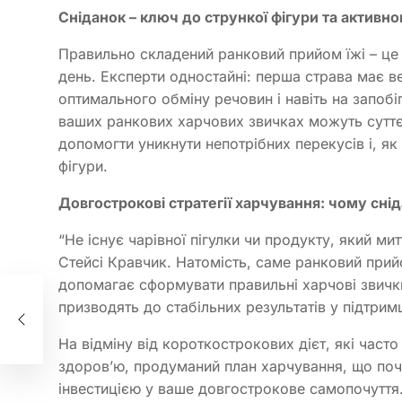
Сніданок – ключ до стрункої фігури та активн
Правильно складений ранковий прийом їжі – це 
день. Експерти одностайні: перша страва має в
оптимального обміну речовин і навіть на запоб
ваших ранкових харчових звичках можуть суттєв
допомогти уникнути непотрібних перекусів і, я
фігури.
Довгострокові стратегії харчування: чому снід
“Не існує чарівної пігулки чи продукту, який ми
Стейсі Кравчик. Натомість, саме ранковий прий
допомагає сформувати правильні харчові звички
о
призводять до стабільних результатів у підтримц
ни
На відміну від короткострокових дієт, які час
здоров’ю, продуманий план харчування, що поч
інвестицією у ваше довгострокове самопочуття