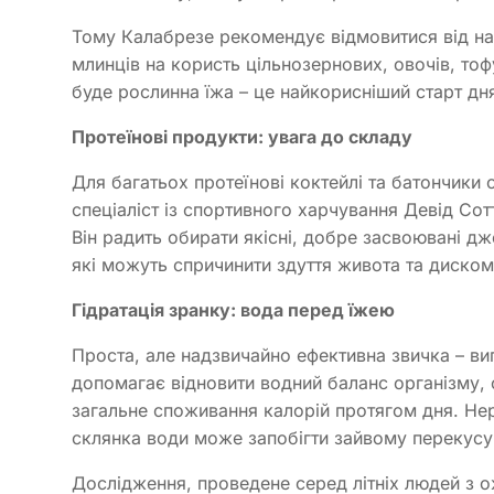
Тому Калабрезе рекомендує відмовитися від на
млинців на користь цільнозернових, овочів, тоф
буде рослинна їжа – це найкорисніший старт дня
Протеїнові продукти: увага до складу
Для багатьох протеїнові коктейлі та батончики 
спеціаліст із спортивного харчування Девід Сот
Він радить обирати якісні, добре засвоювані дж
які можуть спричинити здуття живота та дискомф
Гідратація зранку: вода перед їжею
Проста, але надзвичайно ефективна звичка – ви
допомагає відновити водний баланс організму
загальне споживання калорій протягом дня. Не
склянка води може запобігти зайвому перекусу
Дослідження, проведене серед літніх людей з о