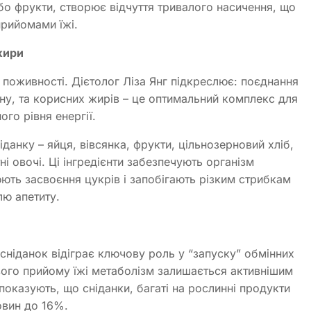
або фрукти, створює відчуття тривалого насичення, що
прийомами їжі.
жири
її поживності. Дієтолог Ліза Янг підкреслює: поєднання
вину, та корисних жирів – це оптимальний комплекс для
ого рівня енергії.
анку – яйця, вівсянка, фрукти, цільнозерновий хліб,
ні овочі. Ці інгредієнти забезпечують організм
ть засвоєння цукрів і запобігають різким стрибкам
лю апетиту.
сніданок відіграє ключову роль у “запуску” обмінних
ового прийому їжі метаболізм залишається активнішим
оказують, що сніданки, багаті на рослинні продукти
овин до 16%.