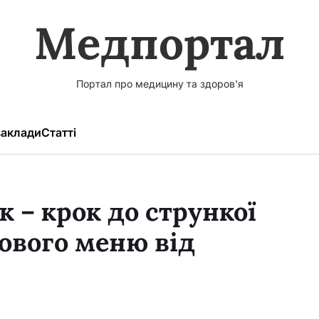
Медпортал
Портал про медицину та здоров'я
аклади
Статті
 – крок до стрункої
кового меню від