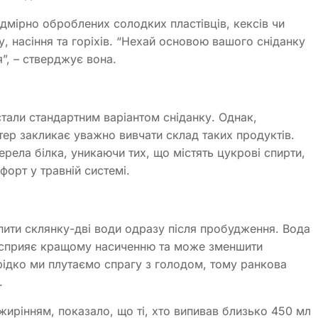
дмірно оброблених солодких пластівців, кексів чи
у, насіння та горіхів. “Нехай основою вашого сніданку
”, – стверджує вона.
стали стандартним варіантом сніданку. Однак,
тер закликає уважно вивчати склад таких продуктів.
ерела білка, уникаючи тих, що містять цукрові спирти,
орт у травній системі.
пити склянку-дві води одразу після пробудження. Вода
, сприяє кращому насиченню та може зменшити
рідко ми плутаємо спрагу з голодом, тому ранкова
.
жирінням, показало, що ті, хто випивав близько 450 мл