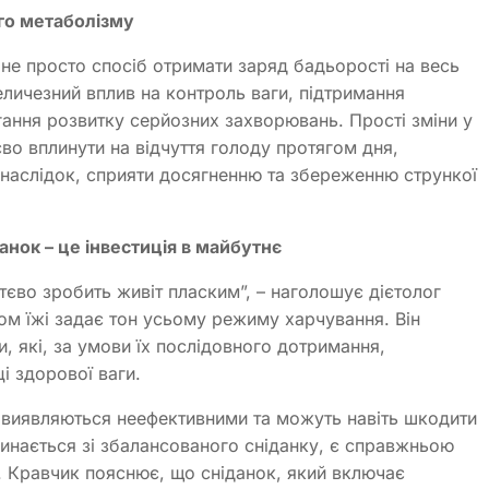
ого метаболізму
не просто спосіб отримати заряд бадьорості на весь
еличезний вплив на контроль ваги, підтримання
ігання розвитку серйозних захворювань. Прості зміни у
о вплинути на відчуття голоду протягом дня,
к наслідок, сприяти досягненню та збереженню стрункої
анок – це інвестиція в майбутнє
ттєво зробить живіт пласким”, – наголошує дієтолог
ом їжі задає тон усьому режиму харчування. Він
, які, за умови їх послідовного дотримання,
і здорової ваги.
то виявляються неефективними та можуть навіть шкодити
инається зі збалансованого сніданку, є справжньою
. Кравчик пояснює, що сніданок, який включає