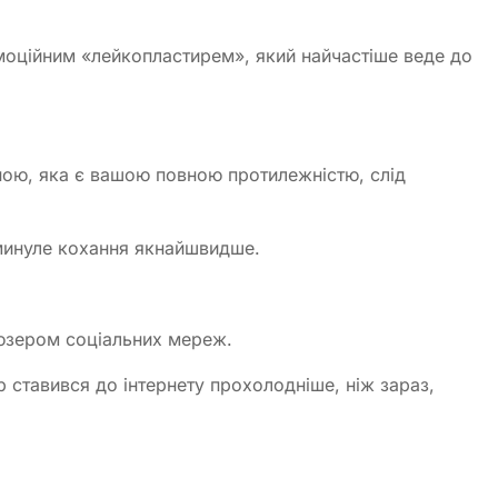
моційним «лейкопластирем», який найчастіше веде до
ною, яка є вашою повною протилежністю, слід
минуле кохання якнайшвидше.
юзером соціальних мереж.
 ставився до інтернету прохолодніше, ніж зараз,