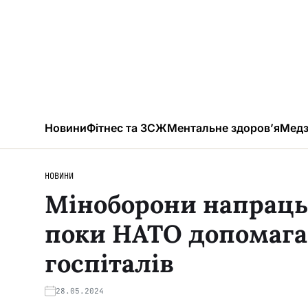
Новини
Фітнес та ЗСЖ
Ментальне здоров’я
Медз
НОВИНИ
Міноборони напрацьо
поки НАТО допомага
госпіталів
28.05.2024