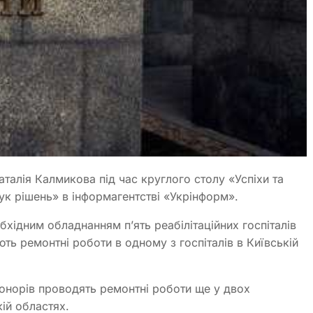
талія Калмикова під час круглого столу «Успіхи та
шук рішень» в інформагентстві «Укрінформ».
хідним обладнанням п’ять реабілітаційних госпіталів
ть ремонтні роботи в одному з госпіталів в Київській
донорів проводять ремонтні роботи ще у двох
кій областях.