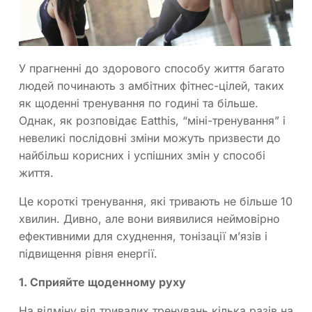
У прагненні до здорового способу життя багато
людей починають з амбітних фітнес-цілей, таких
як щоденні тренування по годині та більше.
Однак, як розповідає Eatthis, “міні-тренування” і
невеликі послідовні зміни можуть призвести до
найбільш корисних і успішних змін у способі
життя.
Це короткі тренування, які тривають не більше 10
хвилин. Дивно, але вони виявилися неймовірно
ефективними для схуднення, тонізації м’язів і
підвищення рівня енергії.
1. Сприяйте щоденному руху
На відміну від тривалих тренувань кілька разів на