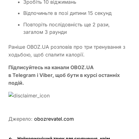
Зробіть 10 віджимань
Відпочиньте в позі дитини 15 секунд
Повторіть послідовність ще 2 рази,
загалом 3 раунди
Раніше OBOZ.UA розповів про три тренування з
ходьбою, щоб спалити калорії.
Підписуйтесь на канали OBOZ.UA
в
Telegram
і
Viber
, щоб бути в курсі останніх
подій.
Джерело:
obozrevatel.com
←
Найкорисніший трюк для схуднення, крім