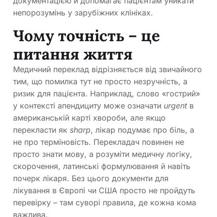
документацією й допомагає пацієнтам уникати
непорозумінь у зарубіжних клініках.
Чому точність – це
питання життя
Медичний переклад відрізняється від звичайного
тим, що помилка тут не просто незручність, а
ризик для пацієнта. Наприклад, слово «гострий»
у контексті апендициту може означати
urgent
в
американській карті хвороби, але якщо
перекласти як
sharp
, лікар подумає про біль, а
не про терміновість. Перекладач повинен не
просто знати мову, а розуміти медичну логіку,
скорочення, латинські формулювання й навіть
почерк лікаря. Без цього документи для
лікування в Європі чи США просто не пройдуть
перевірку – там суворі правила, де кожна кома
важлива.