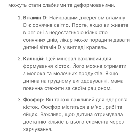
можуть стати слабкими та деформованими.
Вітамін D
: Найкращим джерелом вітаміну
D є сонячне світло. Проте, якщо ви живете
в регіоні з недостатньою кількістю
сонячних днів, лікар може порадити давати
дитині вітамін D у вигляді крапель.
Кальцій
: Цей мінерал важливий для
формування кісток. Його можна отримати
з молока та молочних продуктів. Якщо
дитина на грудному вигодовуванні, мама
повинна стежити за своїм раціоном.
Фосфор
: Він також важливий для здоров’я
кісток. Фосфор міститься в м’ясі, рибі та
яйцях. Важливо, щоб дитина отримувала
достатню кількість цього елемента через
харчування.