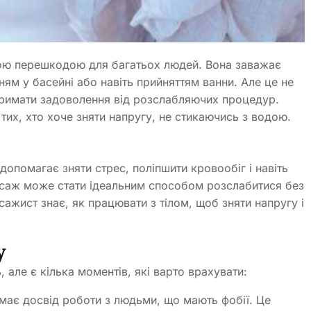
ною перешкодою для багатьох людей. Вона заважає
ям у басейні або навіть прийняттям ванни. Але це не
тримати задоволення від розслабляючих процедур.
их, хто хоче зняти напругу, не стикаючись з водою.
опомагає зняти стрес, поліпшити кровообіг і навіть
асаж може стати ідеальним способом розслабитися без
ажист знає, як працювати з тілом, щоб зняти напругу і
у
 але є кілька моментів, які варто врахувати:
й має досвід роботи з людьми, що мають фобії. Це