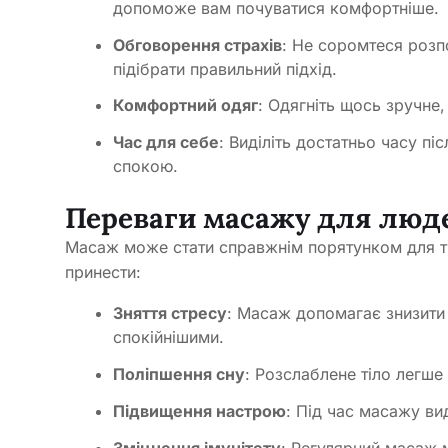
допоможе вам почуватися комфортніше.
Обговорення страхів
: Не соромтеся роз
підібрати правильний підхід.
Комфортний одяг
: Одягніть щось зручне
Час для себе
: Виділіть достатньо часу пі
спокою.
Переваги масажу для люде
Масаж може стати справжнім порятунком для тих
принести:
Зняття стресу
: Масаж допомагає знизити 
спокійнішими.
Поліпшення сну
: Розслаблене тіло легше
Підвищення настрою
: Під час масажу ви
Зміцнення імунітету
: Регулярний масаж 