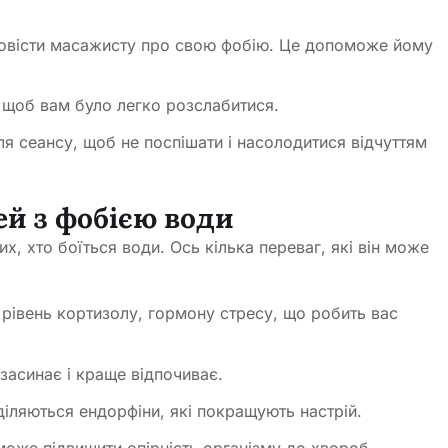
повісти масажисту про свою фобію. Це допоможе йому
, щоб вам було легко розслабитися.
сля сеансу, щоб не поспішати і насолодитися відчуттям
й з фобією води
, хто боїться води. Ось кілька переваг, які він може
рівень кортизолу, гормону стресу, що робить вас
 засинає і краще відпочиває.
діляються ендорфіни, які покращують настрій.
може підвищити опірність організму до хвороб.