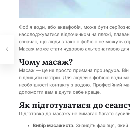
Фобія води, або аквафобія, може бути серйоз
насолоджуватися відпочинком на пляжі, плаванн
означає, що люди з такою фобією не можуть о
вих
Масаж може стати чудовою альтернативою для т
Чому масаж?
Масаж — це не просто приємна процедура. Він д
підвищити настрій. Для людей з фобією води м
необхідності контакту з водою. Професійний мас
допомогти вам відчути себе краще.
Як підготуватися до сеанс
Підготовка до масажу не вимагає багато зусиль,
Вибір масажиста
: Знайдіть фахівця, яки