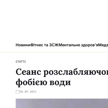
Новини
Фітнес та ЗСЖ
Ментальне здоров’я
Медз
СТАТТІ
Сеанс розслабляючо
фобією води
28.09.2024