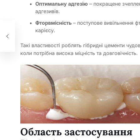
Оптимальну адгезію
– покращене зчеплен
адгезивів.
Фторвмісність
– поступове вивільнення фт
 12
карієсу.
і не
Такі властивості роблять гібридні цементи чуд
коли потрібна висока міцність та довговічність.
Область застосування