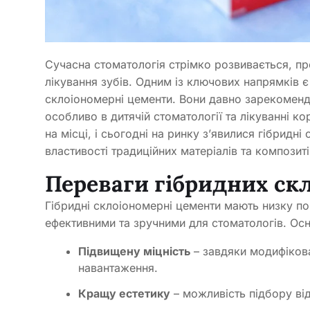
Сучасна стоматологія стрімко розвивається, пр
лікування зубів. Одним із ключових напрямків 
склоіономерні цементи. Вони давно зарекоменду
особливо в дитячій стоматології та лікуванні к
на місці, і сьогодні на ринку з’явилися гібридн
властивості традиційних матеріалів та композиті
Переваги гібридних ск
Гібридні склоіономерні цементи мають низку п
ефективними та зручними для стоматологів. Ос
Підвищену міцність
– завдяки модифіков
навантаження.
Кращу естетику
– можливість підбору ві