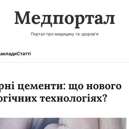
Медпортал
Портал про медицину та здоров'я
аклади
Статті
рні цементи: що нового
огічних технологіях?