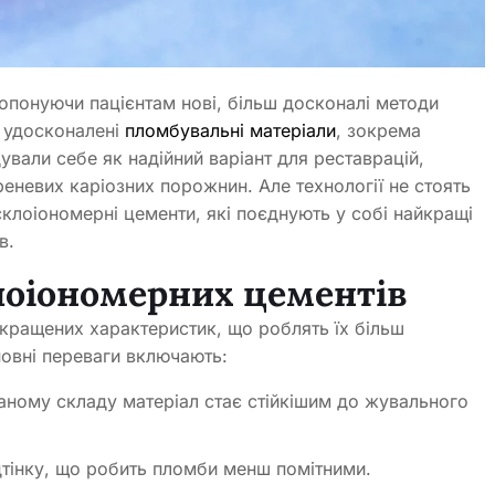
опонуючи пацієнтам нові, більш досконалі методи
є удосконалені
пломбувальні матеріали
, зокрема
вали себе як надійний варіант для реставрацій,
ореневих каріозних порожнин. Але технології не стоять
і склоіономерні цементи, які поєднують у собі найкращі
в.
лоіономерних цементів
окращених характеристик, що роблять їх більш
новні переваги включають:
аному складу матеріал стає стійкішим до жувального
дтінку, що робить пломби менш помітними.