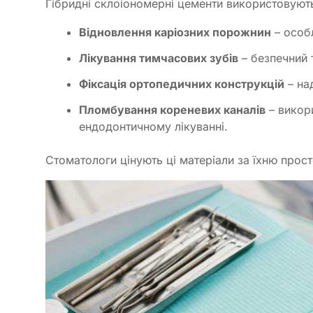
Гібридні склоіономерні цементи використовуютьс
Відновлення каріозних порожнин
– особл
Лікування тимчасових зубів
– безпечний т
Фіксація ортопедичних конструкцій
– на
Пломбування кореневих каналів
– викор
ендодонтичному лікуванні.
Стоматологи цінують ці матеріали за їхню прост