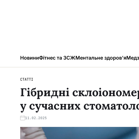
Новини
Фітнес та ЗСЖ
Ментальне здоров’я
Медз
СТАТТІ
Гібридні склоіономе
у сучасних стоматол
11.02.2025