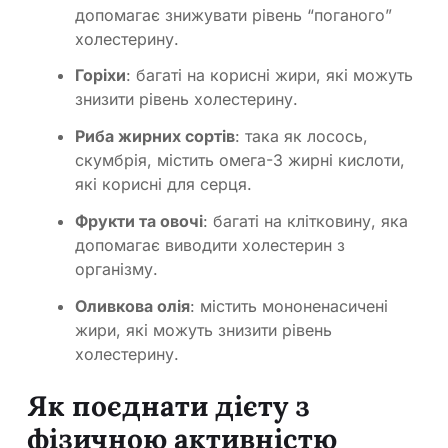
допомагає знижувати рівень “поганого”
холестерину.
Горіхи
: багаті на корисні жири, які можуть
знизити рівень холестерину.
Риба жирних сортів
: така як лосось,
скумбрія, містить омега-3 жирні кислоти,
які корисні для серця.
Фрукти та овочі
: багаті на клітковину, яка
допомагає виводити холестерин з
організму.
Оливкова олія
: містить мононенасичені
жири, які можуть знизити рівень
холестерину.
Як поєднати дієту з
фізичною активністю