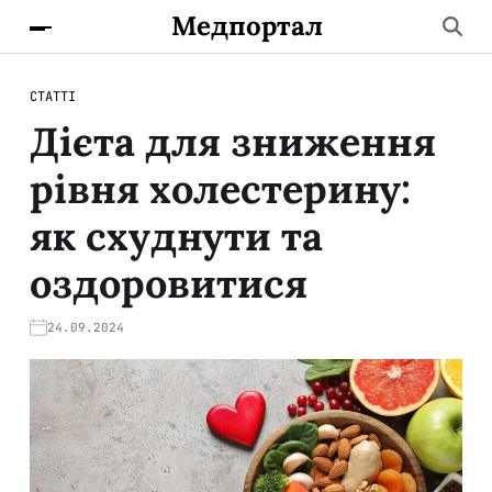
Медпортал
СТАТТІ
Дієта для зниження
рівня холестерину:
як схуднути та
оздоровитися
24.09.2024