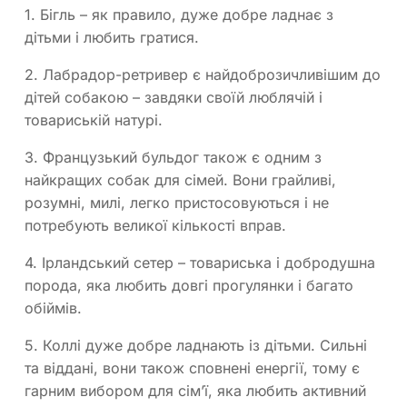
1. Бігль
– як правило, дуже добре ладнає з
дітьми і любить гратися.
2. Лабрадор-ретривер
є найдоброзичливішим до
дітей собакою – завдяки своїй люблячій і
товариській натурі.
3. Французький бульдог
також є одним з
найкращих собак для сімей. Вони грайливі,
розумні, милі, легко пристосовуються і не
потребують великої кількості вправ.
4. Ірландський сетер
– товариська і добродушна
порода, яка любить довгі прогулянки і багато
обіймів.
5. Коллі
дуже добре ладнають із дітьми. Сильні
та віддані, вони також сповнені енергії, тому є
гарним вибором для сім’ї, яка любить активний