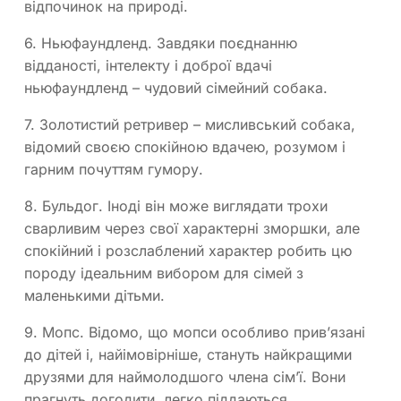
відпочинок на природі.
6. Ньюфаундленд.
Завдяки поєднанню
відданості, інтелекту і доброї вдачі
ньюфаундленд – чудовий сімейний собака.
7. Золотистий ретривер
– мисливський собака,
відомий своєю спокійною вдачею, розумом і
гарним почуттям гумору.
8. Бульдог.
Іноді він може виглядати трохи
сварливим через свої характерні зморшки, але
спокійний і розслаблений характер робить цю
породу ідеальним вибором для сімей з
маленькими дітьми.
9. Мопс.
Відомо, що мопси особливо прив’язані
до дітей і, найімовірніше, стануть найкращими
друзями для наймолодшого члена сім’ї. Вони
прагнуть догодити, легко піддаються