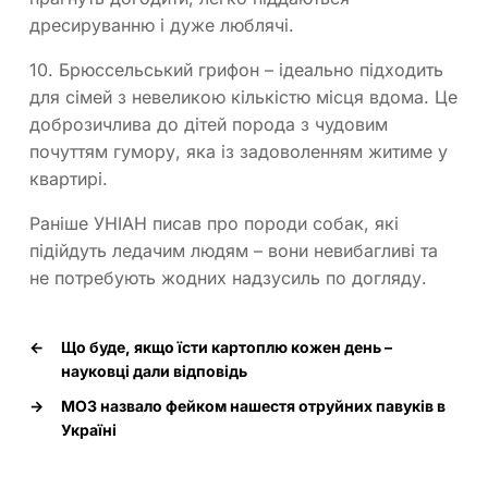
дресируванню і дуже люблячі.
10. Брюссельський грифон
– ідеально підходить
для сімей з невеликою кількістю місця вдома. Це
доброзичлива до дітей порода з чудовим
почуттям гумору, яка із задоволенням житиме у
квартирі.
Раніше УНІАН писав про породи собак, які
підійдуть ледачим людям – вони невибагливі та
не потребують жодних надзусиль по догляду.
←
Що буде, якщо їсти картоплю кожен день –
науковці дали відповідь
→
МОЗ назвало фейком нашестя отруйних павуків в
Україні