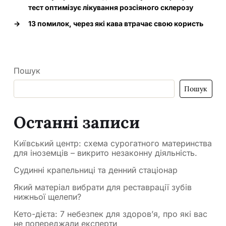
тест оптимізує лікування розсіяного склерозу
→
13 помилок, через які кава втрачає свою користь
Пошук
Пошук
Останні записи
Київський центр: схема сурогатного материнства
для іноземців – викрито незаконну діяльність.
Судинні крапельниці та денний стаціонар
Який матеріал вибрати для реставрації зубів
нижньої щелепи?
Кето-дієта: 7 небезпек для здоров’я, про які вас
не попереджали експерти