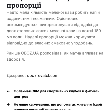
пропорції
Надто мала кількість меленої кави робить напій
водянистим і несмачним. Орієнтовно
рекомендується використовувати від однієї до
двох столових ложок меленої кави на кожні 180
мл води. Надалі пропорції можна коригувати
відповідно до власних смакових уподобань.
Раніше OBOZ.UA розповідав, як матча впливає на
здоров’я.
Джерело:
obozrevatel.com
←
Облачная CRM для спортивных клубов и фитнес-
центров
→
Не лише харчування: що допомагає жителям Ікарії
уникати деменції та жити довше