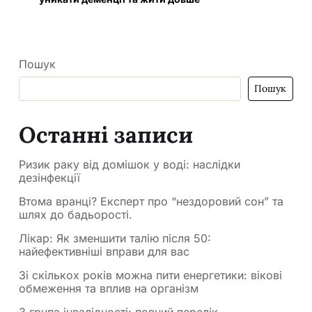
Пошук
Пошук
Останні записи
Ризик раку від домішок у воді: наслідки
дезінфекції
Втома вранці? Експерт про “нездоровий сон” та
шлях до бадьорості.
Лікар: Як зменшити талію після 50:
найефективніші вправи для вас
Зі скількох років можна пити енергетики: вікові
обмеження та вплив на організм
3 група інвалідності: повний перелік