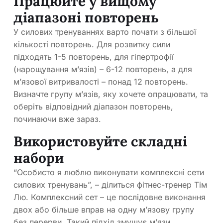
Працюйте у вищому
діапазоні повторень
У силових тренуваннях варто почати з більшої
кількості повторень. Для розвитку сили
підходять 1-5 повторень, для гіпертрофії
(нарощування м’язів) – 6-12 повторень, а для
м’язової витривалості – понад 12 повторень.
Визначте групу м’язів, яку хочете опрацювати, та
оберіть відповідний діапазон повторень,
починаючи вже зараз.
Використовуйте складні
набори
“Особисто я люблю виконувати комплексні сети
силових тренувань”, – ділиться фітнес-тренер Тім
Лю. Комплексний сет – це послідовне виконання
двох або більше вправ на одну м’язову групу
без перерви. Такий підхід змушує м’язи