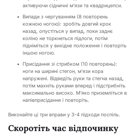
активуючи сідничні м’язи та квадрицепси.
Випади з чергуванням (8 повторень
кожною ногою): зробіть довгий крок
назад, опустіться у випад, поки заднє
коліно не торкнеться підлоги, потім
підніміться у вихідне положення і повторіть
іншою ногою.
Присідання зі стрибком (10 повторень):
ноги на ширині стегон, м’язи кора
напружені. Відведіть руки та стегна назад,
потім махніть руками вперед і підстрибніть
максимально високо. М’яко приземліться в
напівприсідання і повторіть.
Виконайте ці три вправи у 3-4 підходи поспіль.
Скоротіть час відпочинку