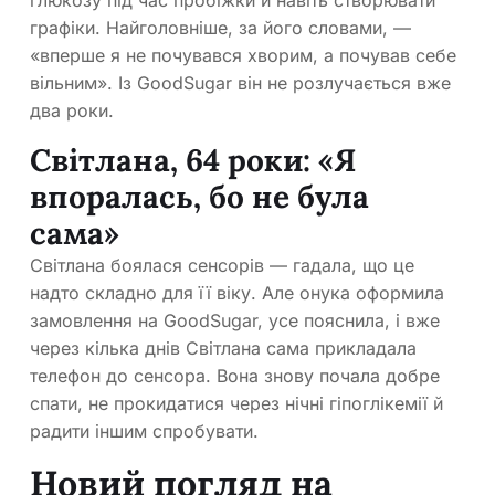
глюкозу під час пробіжки й навіть створювати
графіки. Найголовніше, за його словами, —
«вперше я не почувався хворим, а почував себе
вільним». Із GoodSugar він не розлучається вже
два роки.
Світлана, 64 роки: «Я
впоралась, бо не була
сама»
Світлана боялася сенсорів — гадала, що це
надто складно для її віку. Але онука оформила
замовлення на GoodSugar, усе пояснила, і вже
через кілька днів Світлана сама прикладала
телефон до сенсора. Вона знову почала добре
спати, не прокидатися через нічні гіпоглікемії й
радити іншим спробувати.
Новий погляд на