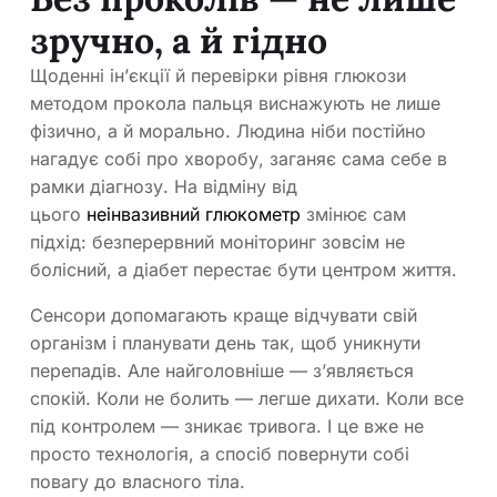
зручно, а й гідно
Щоденні ін’єкції й перевірки рівня глюкози
методом прокола пальця виснажують не лише
фізично, а й морально. Людина ніби постійно
нагадує собі про хворобу, заганяє сама себе в
рамки діагнозу. На відміну від
цього
неінвазивний глюкометр
змінює сам
підхід: безперервний моніторинг зовсім не
болісний, а діабет перестає бути центром життя.
Сенсори допомагають краще відчувати свій
організм і планувати день так, щоб уникнути
перепадів. Але найголовніше — з’являється
спокій. Коли не болить — легше дихати. Коли все
під контролем — зникає тривога. І це вже не
просто технологія, а спосіб повернути собі
повагу до власного тіла.