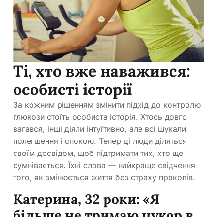
Ті, хто вже наважився:
особисті історії
За кожним рішенням змінити підхід до контролю
глюкози стоїть особиста історія. Хтось довго
вагався, інші діяли інтуїтивно, але всі шукали
полегшення і спокою. Тепер ці люди діляться
своїм досвідом, щоб підтримати тих, хто ще
сумнівається. Їхні слова — найкраще свідчення
того, як змінюється життя без страху проколів.
Катерина, 32 роки: «Я
більше не тримаю цукор в