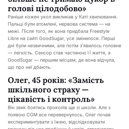
голові цілодобово»
Раніше кожен укол викликав у Каті хвилювання.
Пальці були втомлені, нервова система — на
межі. Після того, як вона придбала Freestyle
Libre на сайті GoodSugar, усе змінилося. Перші
дні були незвичними, але потім з’явилось головне
— легкість. Сенсор став частиною її життя, а
GoodSugar — першим місцем, де вона відчула,
що про неї дбають.
Олег, 45 років: «Замість
шкільного страху —
цікавість і контроль»
Він звик боятись проколів ще зі школи. Але з
появою CGM все перевернулось. Олег почав
експериментувати з їжею, відслідковувати