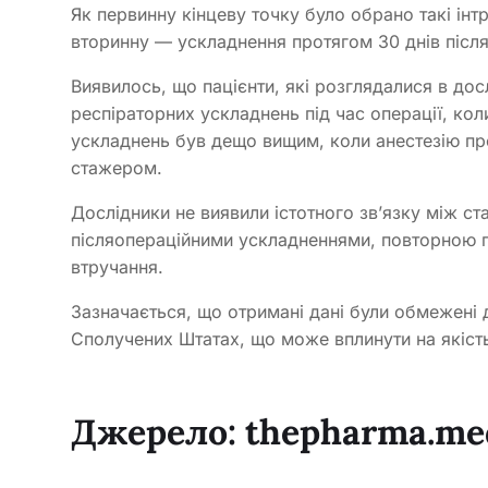
Як первинну кінцеву точку було обрано такі інтр
вторинну — ускладнення протягом 30 днів після 
Виявилось, що пацієнти, які розглядалися в до
респіраторних ускладнень під час операції, коли
ускладнень був дещо вищим, коли анестезію пр
стажером.
Дослідники не виявили істотного звʼязку між с
післяопераційними ускладненнями, повторною го
втручання.
Зазначається, що отримані дані були обмежені
Сполучених Штатах, що може вплинути на якість
Джерело:
thepharma.me