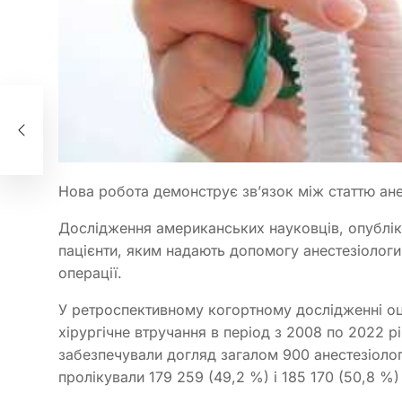
Нова робота демонструє зв’язок між статтю ане
Дослідження американських науковців, опубліков
пацієнти, яким надають допомогу анестезіологи
операції.
У ретроспективному когортному дослідженні оці
хірургічне втручання в період з 2008 по 2022 р
забезпечували догляд загалом 900 анестезіологів
пролікували 179 259 (49,2 %) і 185 170 (50,8 %) 