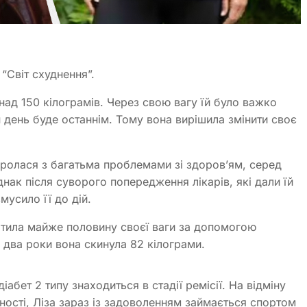
“Світ схуднення”.
над 150 кілограмів. Через свою вагу їй було важко
н день буде останнім. Тому вона вирішила змінити своє
оролася з багатьма проблемами зі здоров’ям, серед
днак після суворого попередження лікарів, які дали їй
змусило її до дій.
тила майже половину своєї ваги за допомогою
 два роки вона скинула 82 кілограми.
іабет 2 типу знаходиться в стадії ремісії. На відміну
вності, Ліза зараз із задоволенням займається спортом