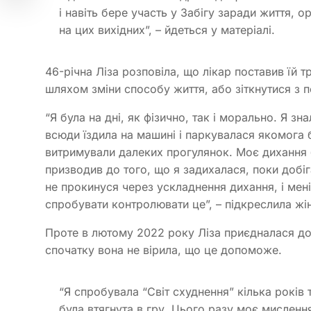
і навіть бере участь у Забігу заради життя,
на цих вихідних”, – йдеться у матеріалі.
46-річна Ліза розповіла, що лікар поставив їй 
шляхом зміни способу життя, або зіткнутися з 
“Я була на дні, як фізично, так і морально. Я зн
всюди їздила на машині і паркувалася якомога б
витримували далеких прогулянок. Моє дихання
призводив до того, що я задихалася, поки добі
не прокинуся через ускладнення дихання, і ме
спробувати контролювати це”, – підкреслила жі
Проте в лютому 2022 року Ліза приєдналася до г
спочатку вона не вірила, що це допоможе.
“Я спробувала “Світ схуднення” кілька років 
була втягнута в гру. Цього разу моє мислення