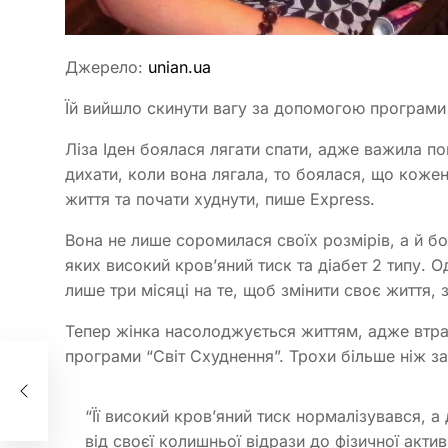
Джерело:
unian.ua
Їй вийшло скинути вагу за допомогою програми 
Ліза Іден боялася лягати спати, адже важила по
дихати, коли вона лягала, то боялася, що коже
життя та почати худнути, пише Express.
Вона не лише соромилася своїх розмірів, а й б
яких високий кров’яний тиск та діабет 2 типу. О
лише три місяці на те, щоб змінити своє життя, 
Тепер жінка насолоджується життям, адже втра
програми “Світ Схуднення”. Трохи більше ніж за
,
“Її високий кров’яний тиск нормалізувався, а д
від своєї колишньої відрази до фізичної акти