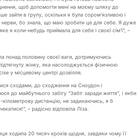
уднення, щоб допомогти мені на моєму шляху до
ше зайти в групу, оскільки я була сором’язливою і
 нерви, бо знала, що маю зробити це для себе. Я дуже
ке я коли-небудь приймала для себе і своєї сім’ї”, –
ила понад половину своєї ваги, дотримуючись
підтягнуту жінку, яка насолоджується фізичною
ise у місцевому центрі дозвілля.
тися сходами, до сходження на Сноудон і
я до майбутнього забігу “Забіг заради життя”, і якби
5-кілометрову дистанцію, не задихаючись, я б
катися!”, – радісно відповіла Ліза.
ця ходила 20 тисяч кроків щодня, завдяки чому її