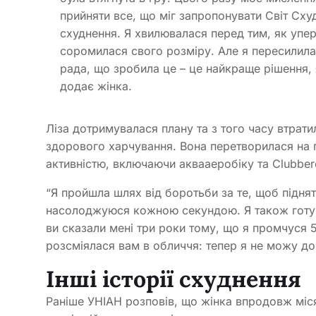
прийняти все, що міг запропонувати Світ Сх
схуднення. Я хвилювалася перед тим, як упер
соромилася свого розміру. Але я пересилила
рада, що зробила це – це найкраще рішення, я
додає жінка.
Ліза дотримувалася плану та з того часу втрат
здорового харчування. Вона перетворилася на 
активністю, включаючи аквааеробіку та Clubberc
“Я пройшла шлях від боротьби за те, щоб підня
насолоджуюся кожною секундою. Я також готуюс
ви сказали мені три роки тому, що я промчуся 
розсміялася вам в обличчя: тепер я не можу доче
Інші історії схуднення
Раніше УНІАН розповів, що жінка впродовж міся