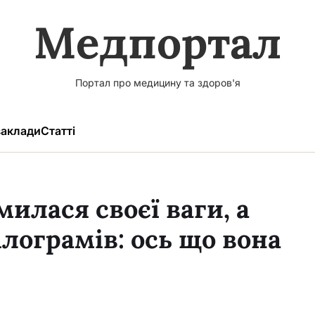
Медпортал
Портал про медицину та здоров'я
аклади
Статті
илася своєї ваги, а
ілограмів: ось що вона