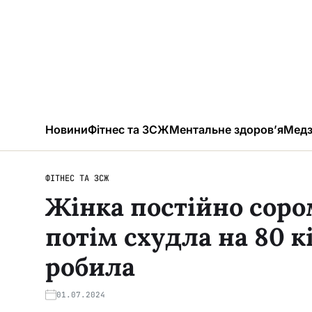
Новини
Фітнес та ЗСЖ
Ментальне здоров’я
Медз
ФІТНЕС ТА ЗСЖ
Жінка постійно сором
потім схудла на 80 к
робила
01.07.2024