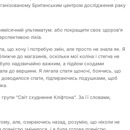
 організованому Британським центром дослідження раку
тримісячний ультиматум: або покращити своє здоров’я
перспективою ліків.
ала, що хочу і потребую змін, але просто не знала як. Я
лижче до магазинів, оскільки мої коліна і стегна не
 було надзвичайно важким, а підйом сходами
гала до вершини. Я лягала спати щоночі, боячись, що
ні доводилося спати, підпираючись подушками, щоб
нка.
рупи “Світ схуднення Кліфтона”. За її словами,
тому, але, озираючись назад, розумію, що ніколи не
 повністю змінилося, і я була готова повністю