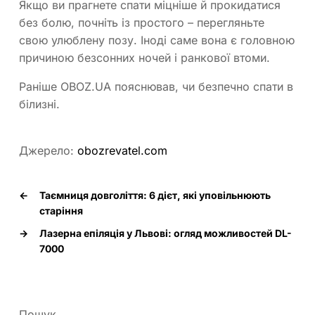
Якщо ви прагнете спати міцніше й прокидатися
без болю, почніть із простого – перегляньте
свою улюблену позу. Іноді саме вона є головною
причиною безсонних ночей і ранкової втоми.
Раніше OBOZ.UA пояснював, чи безпечно спати в
білизні.
Джерело:
obozrevatel.com
←
Таємниця довголіття: 6 дієт, які уповільнюють
старіння
→
Лазерна епіляція у Львові: огляд можливостей DL-
7000
Пошук