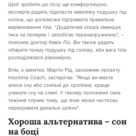
Щоб зробити цю позу ще комфортнішою,
експерти радять підкласти невелику подушку під
коліна, що допоможе підтримати правильне
вирівнювання тіла. “Додаткова опора зменшує
тиск на поперек і запобігає перенапруженню”, –
пояснює доктор Кевін Ліз. Він також радить
обирати тоншу подушку під голову, аби вага тіла
розподілялася рівномірно.
Втім, є винятки. Мартін Рід, засновник проєкту
Insomnia Coach, застерігає: “Якщо ви маєте
апное сну або схильні до хропіння, краще
уникати сну на спині. У такому положенні сила
тяжіння сприяє тому, що язик може частково
перекривати дихальні шляхи”.
Хороша альтернатива – сон
на боці