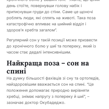
день стоїте, повернувши голову набік і
притиснувши груди до стіни. Саме це щоночі
роблять люди, які сплять на животі. Така поза
катастрофічно впливає на шийний відділ і
здоров’я хребта загалом”.
Регулярний сон у такій позиції може призвести
до хронічного болю у шиї та попереку, який із
часом стає дедалі інтенсивнішим.
Найкраща поза – сон на
спині
На думку більшості фахівців зі сну та ортопедів,
найздоровішим вважається сон на спині. “Це
положення допомагає природно вирівняти
хребці, знімає напругу з попереку й шиї”, –
зазначає доктор Окубадеджо.