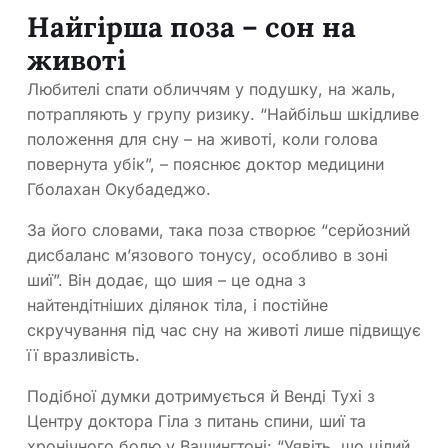
Найгірша поза – сон на
животі
Любителі спати обличчям у подушку, на жаль,
потрапляють у групу ризику. “Найбільш шкідливе
положення для сну – на животі, коли голова
повернута убік”, – пояснює доктор медицини
Гболахан Окубадеджо.
За його словами, така поза створює “серйозний
дисбаланс м’язового тонусу, особливо в зоні
шиї”. Він додає, що шия – це одна з
найтендітніших ділянок тіла, і постійне
скручування під час сну на животі лише підвищує
її вразливість.
Подібної думки дотримується й Венді Тухі з
Центру доктора Гіла з питань спини, шиї та
хронічного болю у Вашингтоні: “Уявіть, що цілий