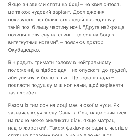
Якщо ви звикли спати на боці – не хвилюйтеся,
це також чудовий варіант. Дослідження
показують, що більшість людей проводять у
такій позі більшу частину ночі. “Друга найкраща
позиція після сну на спині – це сон на боці з
витягнутими ногами”, – пояснює доктор
Окубадеджо.
Він радить тримати голову в нейтральному
положенні, а підборіддя – не опускати до грудей,
аби уникнути болю в шиї. Ще одна порада –
покласти подушку між колінами, щоб вирівняти
таз і хребет.
Разом із тим сон на боці має й свої мінуси. Як
зазначає коуч зі сну Санчіта Сен, надмірний тиск
на плече може викликати біль, якщо матрац
надто жорсткий. Також фахівчиня радить частіше
спати на правому боці, а не на лівому, щоб