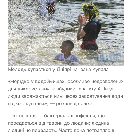
Молодь купається у Дніпрі на Івана Купала
«Нерідко у водоймищах, особливо недозволених
для використання, є збудник гепатиту А. Іноді
люди заражаються ним через заковтування води
під час купання», — розповідає лікар.
Лептоспіроз — бактеріальна інфекція, що
передається від тварин до людини; людина
людині не передасть. Часто вона потрапляє в