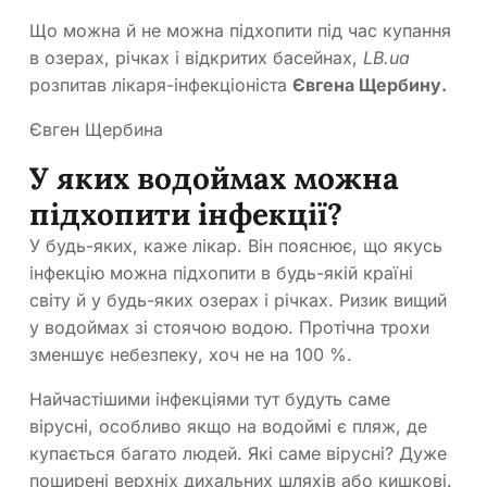
Що можна й не можна підхопити під час купання
в озерах, річках і відкритих басейнах,
LB.ua
розпитав лікаря-інфекціоніста
Євгена Щербину.
Євген Щербина
У яких водоймах можна
підхопити інфекції?
У будь-яких, каже лікар. Він пояснює, що якусь
інфекцію можна підхопити в будь-якій країні
світу й у будь-яких озерах і річках. Ризик вищий
у водоймах зі стоячою водою. Протічна трохи
зменшує небезпеку, хоч не на 100 %.
Найчастішими інфекціями тут будуть саме
вірусні, особливо якщо на водоймі є пляж, де
купається багато людей. Які саме вірусні? Дуже
поширені верхніх дихальних шляхів або кишкові.