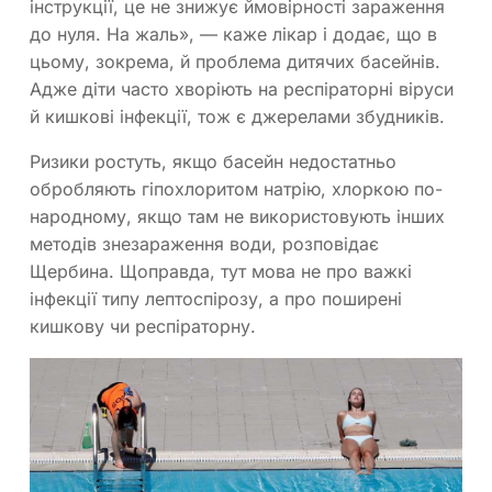
інструкції, це не знижує ймовірності зараження
до нуля. На жаль», — каже лікар і додає, що в
цьому, зокрема, й проблема дитячих басейнів.
Адже діти часто хворіють на респіраторні віруси
й кишкові інфекції, тож є джерелами збудників.
Ризики ростуть, якщо басейн недостатньо
обробляють гіпохлоритом натрію, хлоркою по-
народному, якщо там не використовують інших
методів знезараження води, розповідає
Щербина. Щоправда, тут мова не про важкі
інфекції типу лептоспірозу, а про поширені
кишкову чи респіраторну.