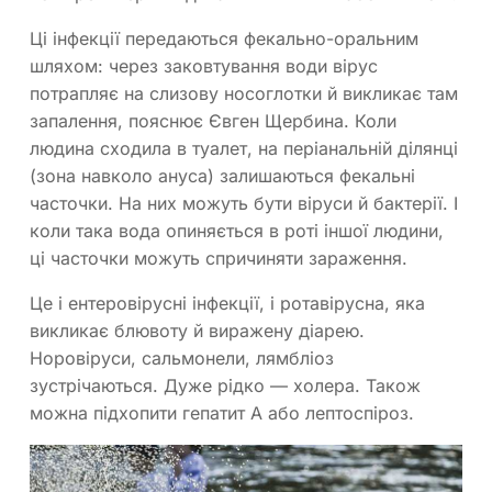
Ці інфекції передаються фекально-оральним
шляхом: через заковтування води вірус
потрапляє на слизову носоглотки й викликає там
запалення, пояснює Євген Щербина. Коли
людина сходила в туалет, на періанальній ділянці
(зона навколо ануса) залишаються фекальні
часточки. На них можуть бути віруси й бактерії. І
коли така вода опиняється в роті іншої людини,
ці часточки можуть спричиняти зараження.
Це і ентеровірусні інфекції, і ротавірусна, яка
викликає блювоту й виражену діарею.
Норовіруси, сальмонели, лямбліоз
зустрічаються. Дуже рідко — холера. Також
можна підхопити гепатит A або лептоспіроз.