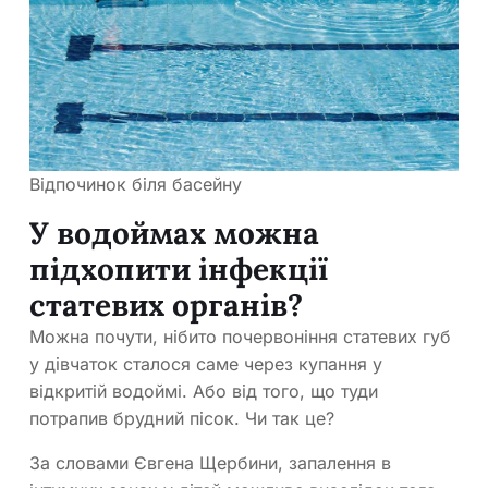
Відпочинок біля басейну
У водоймах можна
підхопити інфекції
статевих органів?
Можна почути, нібито почервоніння статевих губ
у дівчаток сталося саме через купання у
відкритій водоймі. Або від того, що туди
потрапив брудний пісок. Чи так це?
За словами Євгена Щербини, запалення в