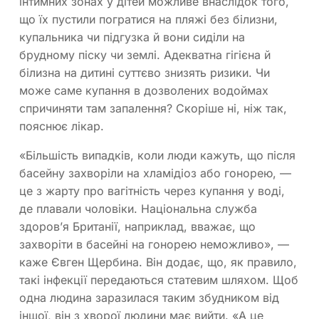
інтимних зонах у дітей можливе внаслідок того,
що їх пустили погратися на пляжі без білизни,
купальника чи підгузка й вони сиділи на
брудному піску чи землі. Адекватна гігієна й
білизна на дитині суттєво знизять ризики. Чи
може саме купання в дозволених водоймах
спричиняти там запалення? Скоріше ні, ніж так,
пояснює лікар.
«Більшість випадків, коли люди кажуть, що після
басейну захворіли на хламідіоз або гонорею, —
це з жарту про вагітність через купання у воді,
де плавали чоловіки. Національна служба
здоров’я Британії, наприклад, вважає, що
захворіти в басейні на гонорею неможливо», —
каже Євген Щербина. Він додає, що, як правило,
такі інфекції передаються статевим шляхом. Щоб
одна людина заразилася таким збудником від
іншої, він з хворої людини має вийти. «А це