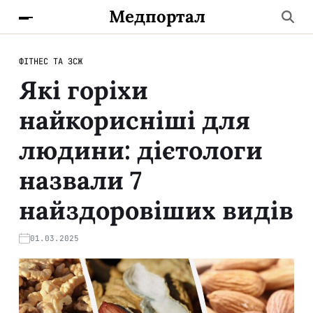
Медпортал
ФІТНЕС ТА ЗСЖ
Які горіхи
найкорисніші для
людини: дієтологи
назвали 7
найздоровіших видів
01.03.2025