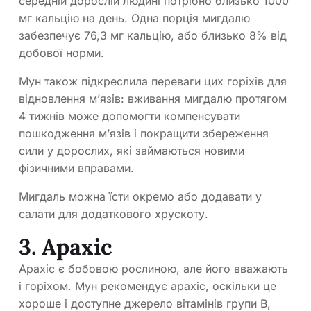
середній дорослій людині потрібно близько 1000
мг кальцію на день. Одна порція мигдалю
забезпечує 76,3 мг кальцію, або близько 8% від
добової норми.
Мун також підкреслила переваги цих горіхів для
відновлення м’язів: вживання мигдалю протягом
4 тижнів може допомогти компенсувати
пошкодження м’язів і покращити збереження
сили у дорослих, які займаються новими
фізичними вправами.
Мигдаль можна їсти окремо або додавати у
салати для додаткового хрускоту.
3. Арахіс
Арахіс є бобовою рослиною, але його вважають
і горіхом. Мун рекомендує арахіс, оскільки це
хороше і доступне джерело вітамінів групи В,