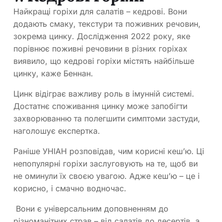
Найкращі горіхи для салатів – кедрові. Вони
додають смаку, текстури та поживних речовин,
зокрема цинку. Дослідження 2022 року, яке
порівнює поживні речовини в різних горіхах
виявило, що кедрові горіхи містять найбільше
цинку, каже Беннан.
Цинк відіграє важливу роль в імунній системі.
Достатнє споживання цинку може запобігти
захворюванню та полегшити симптоми застуди,
наголошує експертка.
Раніше УНІАН розповідав, чим корисні кеш’ю. Ці
непопулярні горіхи заслуговують на те, щоб ви
не оминули їх своєю увагою. Адже кеш’ю – це і
корисно, і смачно водночас.
Вони є універсальним доповненням до
різноманітних страв – від салатів до десертів, а