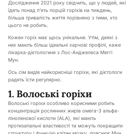
Дослідження 2021 року свідчить, що у людей, які
їдять понад п’ять порцій горіхів на тиждень,
більша тривалість життя порівняно з тими, хто
цього не робить.
Кожен горіх має щось унікальне. Утім, деякі з
них мають більш ідеальні харчові профілі, каже
лікарка-дієтологиня з Лос-Анджелеса Меггі
Мун.
Ось сім видів найкорисніші горіхи, які дієтологи
радять їсти регулярно.
1. Волоські горіхи
Волоські горіхи особливо корисними робить
концентрація рослинних жирів омега-3 альфа-
ліноленової кислоти (ALA), які мають
протизапальні властивості та можуть покращити
структуру і функцію клітин мозку, пояснює Мун.