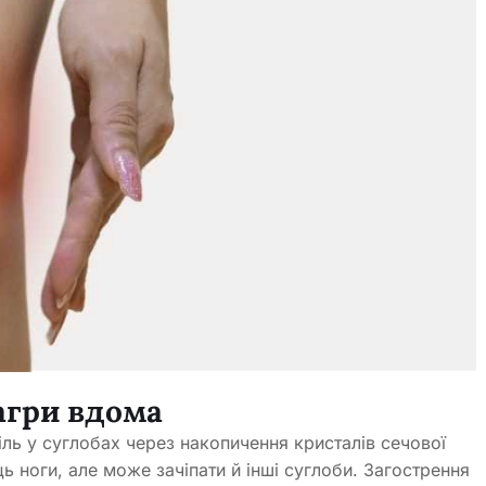
агри вдома
ль у суглобах через накопичення кристалів сечової
ь ноги, але може зачіпати й інші суглоби. Загострення