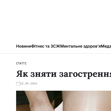
Новини
Фітнес та ЗСЖ
Ментальне здоров’я
Медз
СТАТТІ
Як зняти загостренн
22.09.2024