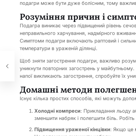
подагри може бути дуже болісним, тому важлив
Розуміння причин і симпт
Подагра виникає через підвищений рівень сечов
неправильного харчування, надмірного вживання
Симптоми подагри включають раптовий і сильний
температури в ураженій ділянці.
Щоб зняти загострення подагри, важливо розум
уникнути повторних загострень у майбутньому. 
напої викликають загострення, спробуйте їх уни
Домашні методи полегше
Існує кілька простих способів, які можуть доп
Холодні компреси
: Прикладання льоду 
зменшити набряк і полегшити біль. Робіть 
Підвищення ураженої кінцівки
: Якщо це 