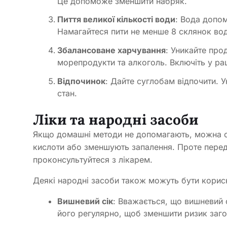
Це допоможе зменшити набряк.
Пиття великої кількості води
: Вода допом
Намагайтеся пити не менше 8 склянок вод
Збалансоване харчування
: Уникайте прод
морепродукти та алкоголь. Включіть у рац
Відпочинок
: Дайте суглобам відпочити. 
стан.
Ліки та народні засоби
Якщо домашні методи не допомагають, можна ск
кислоти або зменшують запалення. Проте перед
проконсультуйтеся з лікарем.
Деякі народні засоби також можуть бути корис
Вишневий сік
: Вважається, що вишневий 
його регулярно, щоб зменшити ризик заго