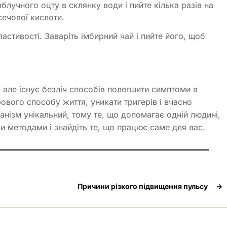
блучного оцту в склянку води і пийте кілька разів на
сечової кислоти.
ластивості. Заваріть імбирний чай і пийте його, щоб
але існує безліч способів полегшити симптоми в
вого способу життя, уникати тригерів і вчасно
анізм унікальний, тому те, що допомагає одній людині,
ми методами і знайдіть те, що працює саме для вас.
Причини різкого підвищення пульсу
→