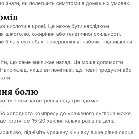
о знати, як полегшити симптоми в домашніх умовах.
омів
ої кислоти в крові. Це може бути наслідком
 алкоголю, ожиріння або генетичної схильності.
 біль у суглобах, почервоніння, набряк і підвищення
іти, що саме викликає напад. Це може допомогти
Наприклад, якщо ви помітили, що певні продукти або
кати.
ння болю
омогти зняти загострення подагри вдома:
або холодного компресу до ураженого суглоба може
це протягом 15-20 хвилин кілька разів на день.
можливо, підніміть уражену кінцівку вище рівня серця.