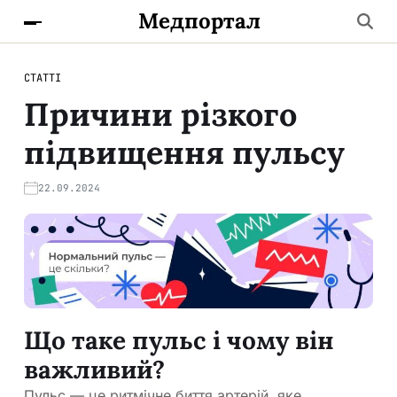
Медпортал
СТАТТІ
Причини різкого
підвищення пульсу
22.09.2024
Що таке пульс і чому він
важливий?
Пульс — це ритмічне биття артерій, яке